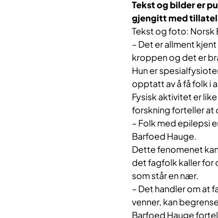
​Tekst og bilder er p
gjengitt med tillate
Tekst og foto: Norsk 
– Det er allment kjent
kroppen og det er bra
Hun er spesialfysiote
opptatt av å få folk i a
Fysisk aktivitet er li
forskning forteller a
– Folk med epilepsi e
Barfoed Hauge.
Dette fenomenet kan
det fagfolk kaller fo
som står en nær.
– Det handler om at fa
venner, kan begrens
Barfoed Hauge fortell