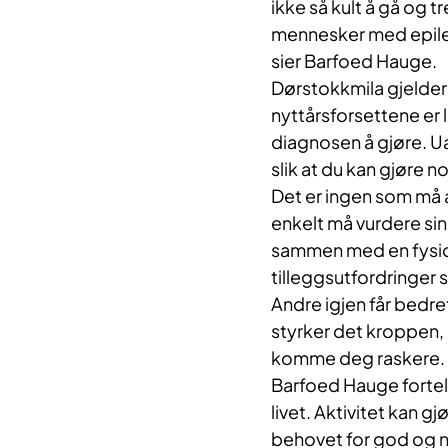
ikke så kult å gå og 
mennesker med epilep
sier Barfoed Hauge.
Dørstokkmila gjelder 
nyttårsforsettene er 
diagnosen å gjøre. Ua
slik at du kan gjøre 
Det er ingen som må a
enkelt må vurdere sin
sammen med en fysiot
tilleggsutfordringer s
Andre igjen får bedre
styrker det kroppen, 
komme deg raskere.
Barfoed Hauge fortell
livet. Aktivitet kan 
behovet for god og næ