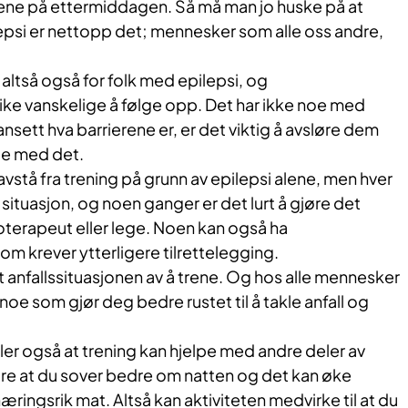
trene på ettermiddagen. Så må man jo huske på at
si er nettopp det; mennesker som alle oss andre,
altså også for folk med epilepsi, og
like vanskelige å følge opp. Det har ikke noe med
nsett hva barrierene er, er det viktig å avsløre dem
noe med det.
vstå fra trening på grunn av epilepsi alene, men hver
 situasjon, og noen ganger er det lurt å gjøre det
erapeut eller lege. Noen kan også ha
om krever ytterligere tilrettelegging.
t anfallssituasjonen av å trene. Og hos alle mennesker
noe som gjør deg bedre rustet til å takle anfall og
er også at trening kan hjelpe med andre deler av
gjøre at du sover bedre om natten og det kan øke
ringsrik mat. Altså kan aktiviteten medvirke til at du