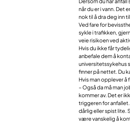
Dersom du har anfall 
når du er i vann. Det 
nok til å dra deg inn ti
Ved fare for bevissth
sykle i trafikken, gje
veie risikoen ved akt
Hvis du ikke får tydel
anbefale dem å kontak
universitetssykehus si
finner på nettet. Du k
Hvis man opplever å få
– Også da må man job
kommer av. Det er ikke
triggeren for anfalle
dårlig eller spist lite
være vanskelig å kont