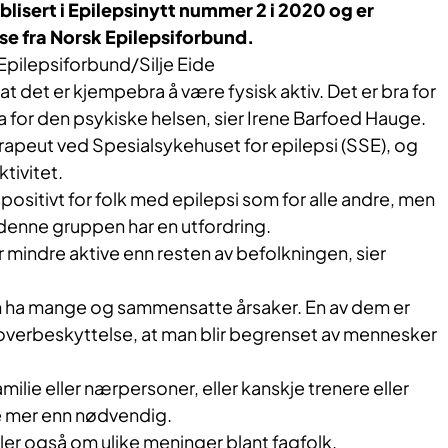
ublisert i Epilepsinytt nummer 2 i 2020 og er
lse fra Norsk Epilepsiforbund.
Epilepsiforbund/Silje Eide
 at det er kjempebra å være fysisk aktiv. Det er bra for
 for den psykiske helsen, sier Irene Barfoed Hauge.
rapeut ved Spesialsykehuset for epilepsi (SSE), og
ktivitet.
ke positivt for folk med epilepsi som for alle andre, men
t denne gruppen har en utfordring.
r mindre aktive enn resten av befolkningen, sier
 ha mange og sammensatte årsaker. En av dem er
r overbeskyttelse, at man blir begrenset av mennesker
milie eller nærpersoner, eller kanskje trenere eller
e mer enn nødvendig.
er også om ulike meninger blant fagfolk.