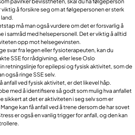
som påvirker bevisstheten, skal du ha følgeperson
er viktig å forsikre seg om at følgepersonen er sterk
l land.
etstap må man også vurdere om det er forsvarlig å
rne i samråd med helsepersonell. Det er viktig å alltid
iviteten opp mot helsegevinsten.
ige svar fra legen eller fysioterapeuten, kan du
te SSE for rådgivning, eller lese Oslo
n retningslinje for epilepsi og fysisk aktivitet, som de
an også ringe SSE selv.
 anfall ved fysisk aktivitet, er det likevel håp.
be med å identifisere så godt som mulig hva anfallet
 sikkert at det er aktiviteten i seg selv som er
t. Mange kan få anfall ved å trene dersom de har sovet
. Stress er også en vanlig trigger for anfall, og den kan
rollere.