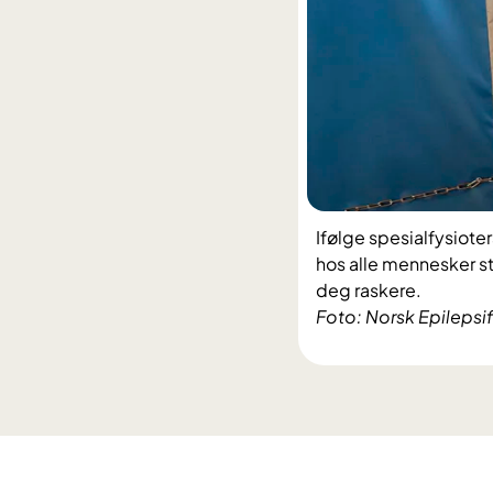
Ifølge spesialfysiote
hos alle mennesker st
deg raskere.
Foto: Norsk Epilepsi