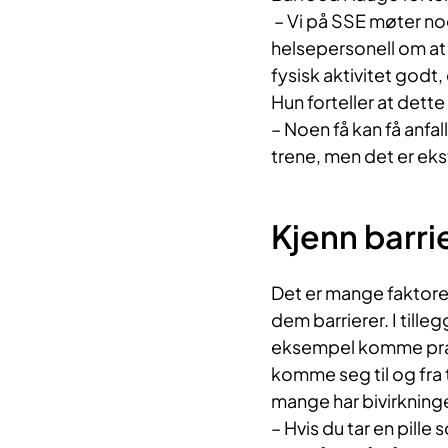
– Vi på SSE møter no
helsepersonell om at d
fysisk aktivitet godt, 
Hun forteller at dette
– Noen få kan få anfall
trene, men det er ekstr
Kjenn barri
Det er mange faktorer
dem barrierer. I tille
eksempel komme prakt
komme seg til og fra 
mange har bivirkninge
– Hvis du tar en pill