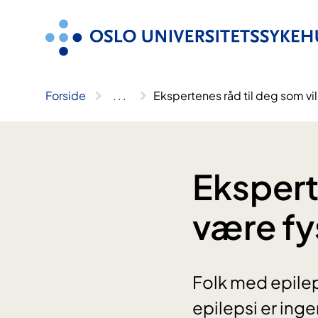
Hopp
til
innhold
Forside
..
.
Ekspertenes råd til deg som vil
Ekspert
være fy
Folk med epilep
epilepsi er ingen