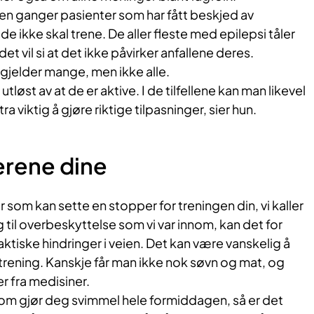
en ganger pasienter som har fått beskjed av
e ikke skal trene. De aller fleste med epilepsi tåler
det vil si at det ikke påvirker anfallene deres.
 gjelder mange, men ikke alle.
 utløst av at de er aktive. I de tilfellene kan man likevel
a viktig å gjøre riktige tilpasninger, sier hun.
erene dine
 som kan sette en stopper for treningen din, vi kaller
gg til overbeskyttelse som vi var innom, kan det for
iske hindringer i veien. Det kan være vanskelig å
trening. Kanskje får man ikke nok søvn og mat, og
r fra medisiner.
e som gjør deg svimmel hele formiddagen, så er det