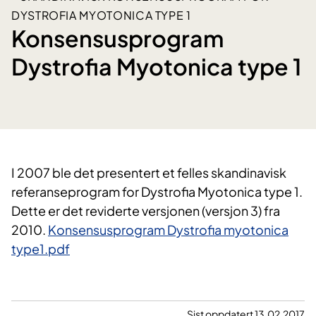
DYSTROFIA MYOTONICA TYPE 1
Konsensusprogram
Dystrofia Myotonica type 1
​I 2007 ble det presentert et felles skandinavisk
referanseprogram for Dystrofia Myotonica type 1.
Dette er det reviderte versjonen (versjon 3) fra
2010.
Konsensusprogram Dystrofia myotonica
type1.pdf
Sist oppdatert 13.02.2017