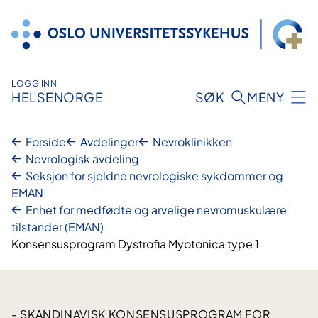
Hopp
til
innhold
LOGG INN
HELSENORGE
SØK
MENY
Forside
Avdelinger
Nevroklinikken
Nevrologisk avdeling
Seksjon for sjeldne nevrologiske sykdommer og
EMAN
Enhet for medfødte og arvelige nevromuskulære
tilstander (EMAN)
Konsensusprogram Dystrofia Myotonica type 1
- SKANDINAVISK KONSENSUSPROGRAM FOR