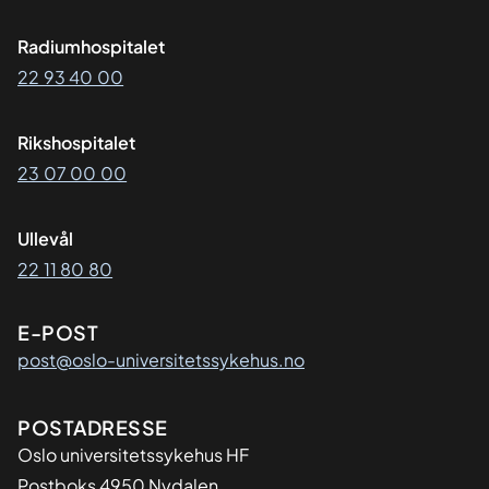
Radiumhospitalet
22 93 40 00
Rikshospitalet
23 07 00 00
Ullevål
22 11 80 80
E-POST
post@oslo-universitetssykehus.no
Adresse
POSTADRESSE
Oslo universitetssykehus HF
Postboks 4950 Nydalen