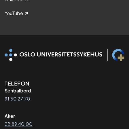
YouTube
Kontaktinformasjon
TELEFON
Sentralbord
91 50 27 70
Aker
22 89 40 00