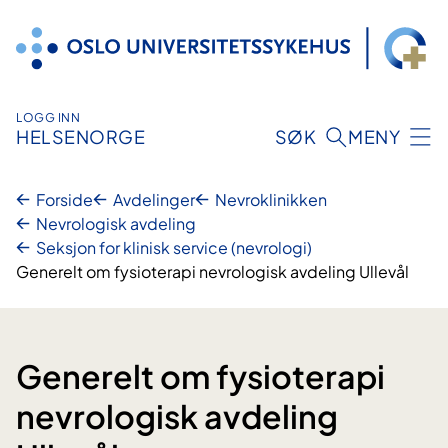
Hopp
til
innhold
LOGG INN
HELSENORGE
SØK
MENY
Forside
Avdelinger
Nevroklinikken
Nevrologisk avdeling
Seksjon for klinisk service (nevrologi)
Generelt om fysioterapi nevrologisk avdeling Ullevål
Generelt om fysioterapi
nevrologisk avdeling