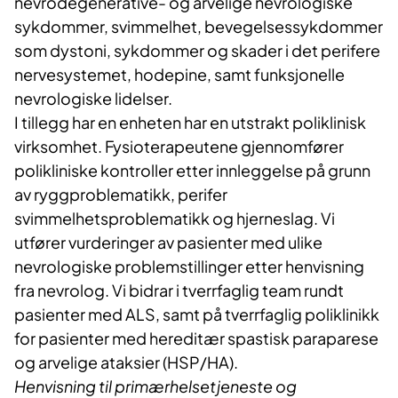
nevrodegenerative- og arvelige nevrologiske
sykdommer, svimmelhet, bevegelsessykdommer
som dystoni, sykdommer og skader i det perifere
nervesystemet, hodepine, samt funksjonelle
nevrologiske lidelser.
I tillegg har en enheten har en utstrakt poliklinisk
virksomhet. Fysioterapeutene gjennomfører
polikliniske kontroller etter innleggelse på grunn
av ryggproblematikk, perifer
svimmelhetsproblematikk og hjerneslag. Vi
utfører vurderinger av pasienter med ulike
nevrologiske problemstillinger etter henvisning
fra nevrolog. Vi bidrar i tverrfaglig team rundt
pasienter med ALS, samt på tverrfaglig poliklinikk
for pasienter med hereditær spastisk paraparese
og arvelige ataksier (HSP/HA).
Henvisning til primærhelsetjeneste og