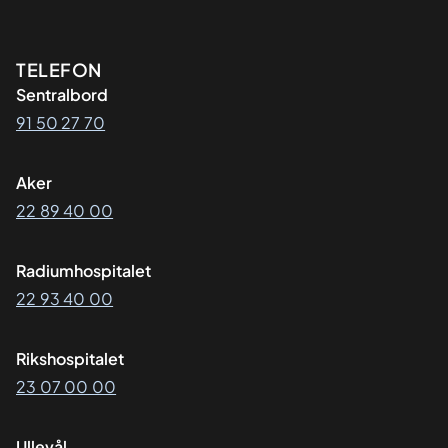
Kontaktinformasjon
TELEFON
Sentralbord
91 50 27 70
Aker
22 89 40 00
Radiumhospitalet
22 93 40 00
Rikshospitalet
23 07 00 00
Ullevål