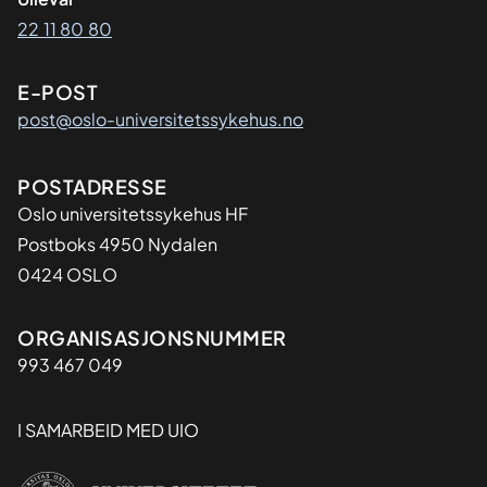
22 11 80 80
E-POST
post@oslo-universitetssykehus.no
Adresse
POSTADRESSE
Oslo universitetssykehus HF
Postboks 4950 Nydalen
0424 OSLO
Organisasjon
ORGANISASJONSNUMMER
993 467 049
I SAMARBEID MED UIO