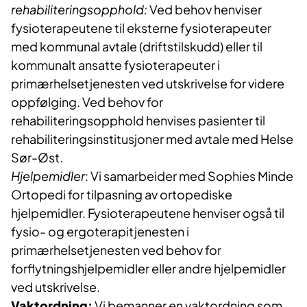
rehabiliteringsopphold:
Ved behov henviser
fysioterapeutene til eksterne fysioterapeuter
med kommunal avtale (driftstilskudd) eller til
kommunalt ansatte fysioterapeuter i
primærhelsetjenesten ved utskrivelse for videre
oppfølging. Ved behov for
rehabiliteringsopphold henvises pasienter til
rehabiliteringsinstitusjoner med avtale med Helse
Sør-Øst.
Hjelpemidler
: Vi samarbeider med Sophies Minde
Ortopedi for tilpasning av ortopediske
hjelpemidler. Fysioterapeutene henviser også til
fysio- og ergoterapitjenesten i
primærhelsetjenesten ved behov for
forflytningshjelpemidler eller andre hjelpemidler
ved utskrivelse.
Vaktordning:
Vi bemanner en vaktordning som