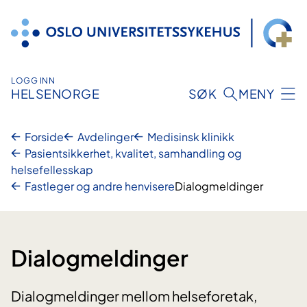
Hopp
til
innhold
LOGG INN
HELSENORGE
SØK
MENY
Forside
Avdelinger
Medisinsk klinikk
Pasientsikkerhet, kvalitet, samhandling og
helsefellesskap
Fastleger og andre henvisere
Dialogmeldinger
Dialogmeldinger
Dialogmeldinger mellom helseforetak,