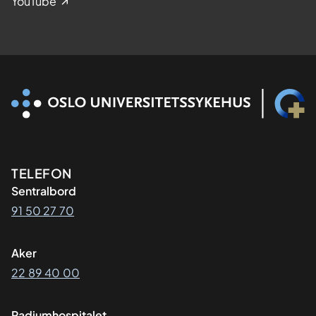
YouTube
Kontaktinformasjon
TELEFON
Sentralbord
91 50 27 70
Aker
22 89 40 00
Radiumhospitalet