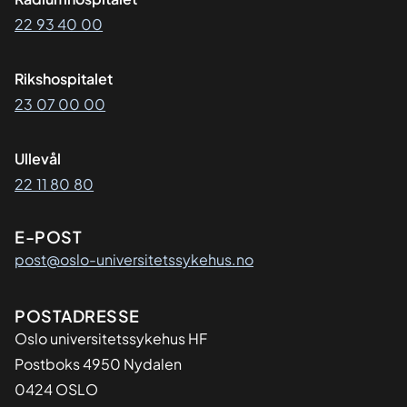
22 93 40 00
Rikshospitalet
23 07 00 00
Ullevål
22 11 80 80
E-POST
post@oslo-universitetssykehus.no
Adresse
POSTADRESSE
Oslo universitetssykehus HF
Postboks 4950 Nydalen
0424 OSLO