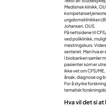
​Tekst av: studiesyk
Medisinsk klinikk, OU
kompetansetjeneste 
ungdomsklinikken (BA
Johansen, OUS.
På nettsidene til CFS
ved poliklinikk, mul
mestringskurs. Vide
senteret. Men hva er
I biobanken samler m
pasienter som er utr
ikke vet om CFS/ME, 
årsak, diagnose og b
For å styrke forskn
tematisk forskningsb
Hva vil det si 