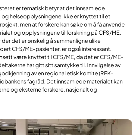
steret er tematisk betyr at det innsamlede
 og helseopplysningene ikke er knyttet til et
osjekt, men at forskere kan søke om å få anvende
ialet og opplysningene til forskning på CFS/ME.
 der det er ønskelig å sammenligne ulike
udert CFS/ME-pasienter, er også interessant.
sett være knyttet til CFS/ME, da det er CFS/ME-
ltakerne har gitt sitt samtykke til. Innvilgelse av
odkjenning av en regional etisk komite (REK-
iobankens fagråd. Det innsamlede materialet kan
erne og eksterne forskere, nasjonalt og