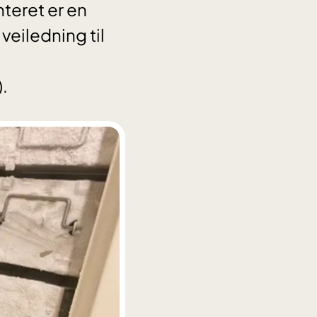
teret er en
veiledning til
.