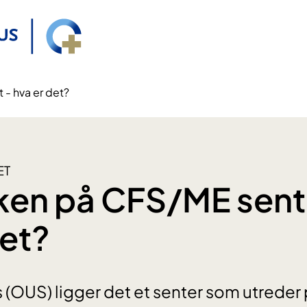
- hva er det?
ET
en på CFS/ME sent
det?
 (OUS) ligger det et senter som utreder