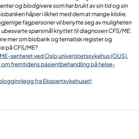
sienter og blodgivere som har brukt av sin tid og sin
 i biobanken håper i likhet med dem at mange kloke,
gjerrige fagpersoner vil benytte seg av muligheten
lle ubesvarte spørsmål knyttet til diagnosen CFS/ME
.
 høre mer om biobank og tematisk register og
ske på CFS/ME?
ME-senteret ved Oslo univeristetssykehus (OUS).
r om fremtidens pasientbehandling på helse-
e blogginnlegg fra Ekspertsykehuset!