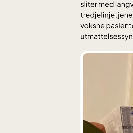
sliter med lang
tredjelinjetjene
voksne pasiente
utmattelsessynd