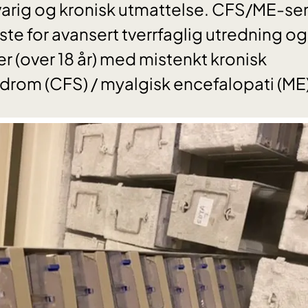
varig og kronisk utmattelse. CFS/ME-sen
ste for avansert tverrfaglig utredning og 
r (over 18 år) med mistenkt kronisk
rom (CFS) / myalgisk encefalopati (ME)