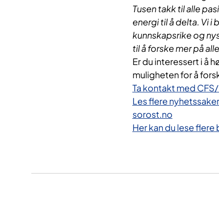
Tusen takk til alle pa
energi til å delta. Vi
kunnskapsrike og nys
til å forske mer på a
Er du interessert i å
muligheten for å for
Ta kontakt med CFS/
Les flere nyhetssake
sorost.no
​
Her kan du lese fler