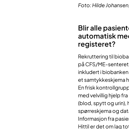
Foto: Hilde Johansen
Blir alle pasie
automatisk med
registeret?
Rekruttering til biob
på CFS/ME-senteret. Pa
inkludert i biobanken 
et samtykkeskjema hv
En frisk kontrollgru
med velvillig hjelp f
(blod, spytt og urin)
spørreskjema og data
Informasjon fra pasie
Hittil er det om lag t