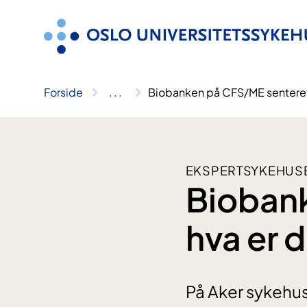
Hopp
til
innhold
Forside
..
.
Biobanken på CFS/ME senteret 
EKSPERTSYKEHUS
Biobank
hva er 
På Aker sykehus