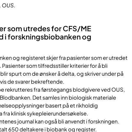
, OUS.
nter som utredes for CFS/ME
 i forskningsbiobanken og
anken og registeret skjer fra pasienter som er utredet
sienter som tilfredsstiller kriterier for å bli
blir spurt om de ønsker å delta, og skriver under på
is de svarer bekreftende.
ppe rekrutteres fra førstegangs blodgivere ved OUS,
ra Blodbanken. Det samles inn biologisk materiale
, helseopplysninger basert på et rikholdig
 fra klinisk sykepleierundersøkelse.
ntenes journal kan også bli anvendt i forskningen.
otalt 650 deltakere i biobank og register.