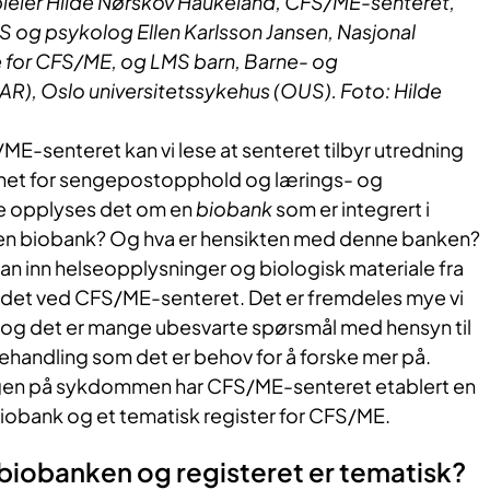
epleier Hilde Nørskov Haukeland, CFS/ME-senteret,
S og psykolog Ellen Karlsson Jansen, Nasjonal
for CFS/ME, og LMS barn, Barne- og
R), Oslo universitetssykehus (OUS). Foto: Hilde
/ME-senteret kan vi lese at senteret tilbyr utredning
ighet for sengepostopphold og lærings- og
re opplyses det om en
biobank
som er integrert i
 en biobank? Og hva er hensikten med denne banken?
an inn helseopplysninger og biologisk materiale fra
edet ved CFS/ME-senteret. Det er fremdeles mye vi
og det er mange ubesvarte spørsmål med hensyn til
ehandling som det er behov for å forske mer på.
ingen på sykdommen har CFS/ME-senteret etablert en
iobank og et tematisk register for CFS/ME.
at biobanken og registeret er tematisk?