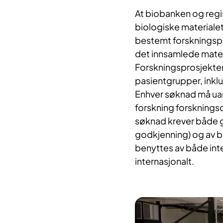
At biobanken og regi
biologiske materialet
bestemt forskningspr
det innsamlede mater
Forskningsprosjekter
pasientgrupper, inkl
Enhver søknad må uan
forskning forskningsde
søknad krever både g
godkjenning) og av b
benyttes av både int
internasjonalt.