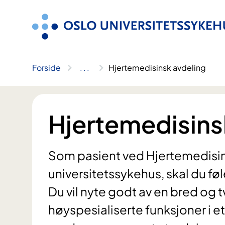
Hopp
til
innhold
Forside
..
.
Hjertemedisinsk avdeling
Hjertemedisins
Som pasient ved Hjertemedisin
universitetssykehus, skal du fø
Du vil nyte godt av en bred og
høyspesialiserte funksjoner i et