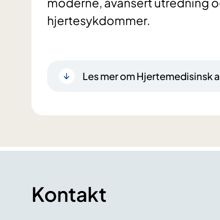
moderne, avansert utredning og
hjertesykdommer.
Les mer om Hjertemedisinsk 
Kontakt