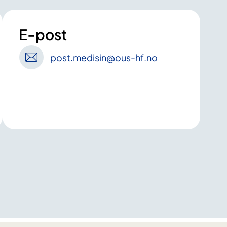
E-post
post
.medisin
@ous-hf
.no