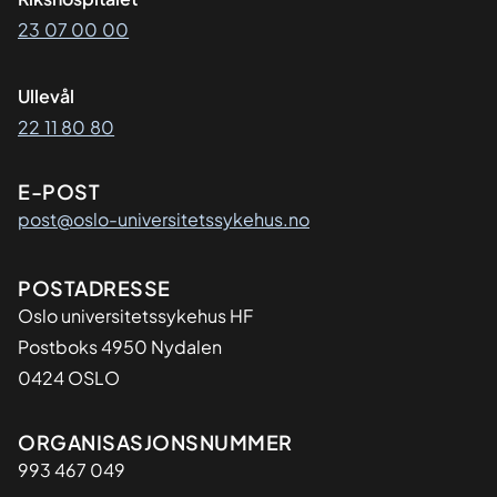
23 07 00 00
Ullevål
22 11 80 80
E-POST
post@oslo-universitetssykehus.no
Adresse
POSTADRESSE
Oslo universitetssykehus HF
Postboks 4950 Nydalen
0424 OSLO
Organisasjon
ORGANISASJONSNUMMER
993 467 049