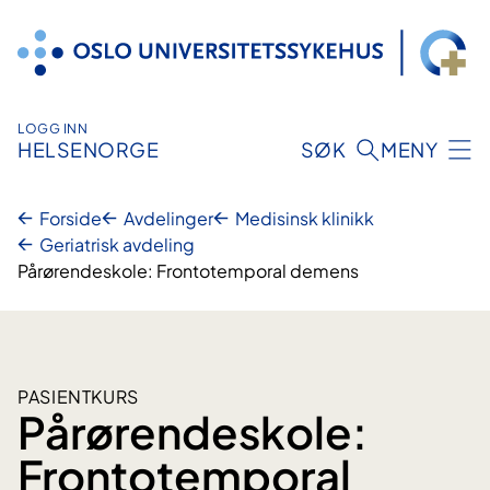
Hopp
til
innhold
LOGG INN
HELSENORGE
SØK
MENY
Forside
Avdelinger
Medisinsk klinikk
Geriatrisk avdeling
Pårørendeskole: Frontotemporal demens
PASIENTKURS
Pårørendeskole:
Frontotemporal