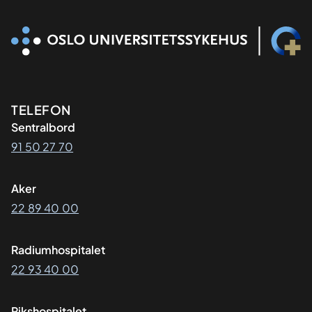
Kontaktinformasjon
TELEFON
Sentralbord
91 50 27 70
Aker
22 89 40 00
Radiumhospitalet
22 93 40 00
Rikshospitalet