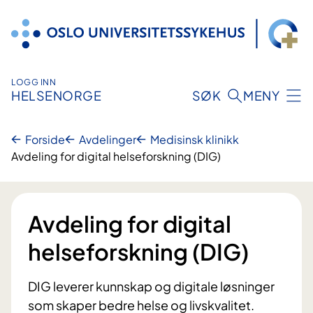
Hopp
til
innhold
LOGG INN
HELSENORGE
SØK
MENY
Forside
Avdelinger
Medisinsk klinikk
Avdeling for digital helseforskning (DIG)
Avdeling for digital
helseforskning (DIG)
DIG leverer kunnskap og digitale løsninger
som skaper bedre helse og livskvalitet.