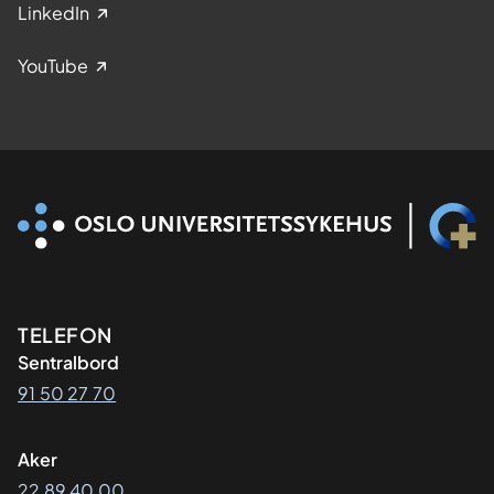
LinkedIn
YouTube
Kontaktinformasjon
TELEFON
Sentralbord
91 50 27 70
Aker
22 89 40 00