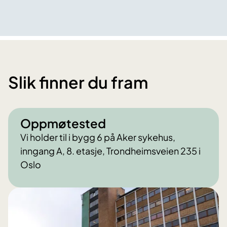
Slik finner du fram
Oppmøtested
Vi holder til i bygg 6 på Aker sykehus,
inngang A, 8. etasje, Trondheimsveien 235 i
Oslo