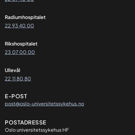
Radiumhospitalet
22 93 40 00
Rikshospitalet
23 07 00 00
Ullevål
22 11 80 80
E-POST
post@oslo-universitetssykehus.no
Adresse
POSTADRESSE
Oslo universitetssykehus HF