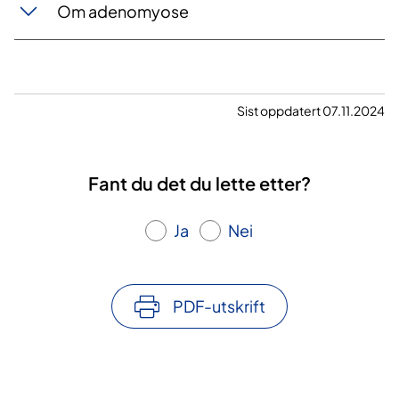
Om adenomyose
Sist oppdatert 07.11.2024
Fant du det du lette etter?
Ja
Nei
PDF-utskrift