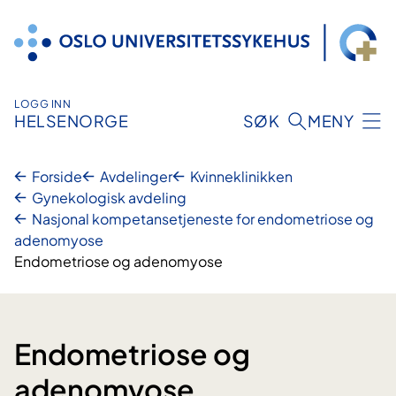
Hopp
til
innhold
LOGG INN
HELSENORGE
SØK
MENY
Forside
Avdelinger
Kvinneklinikken
Gynekologisk avdeling
Nasjonal kompetansetjeneste for endometriose og
adenomyose
Endometriose og adenomyose
Endometriose og
adenomyose