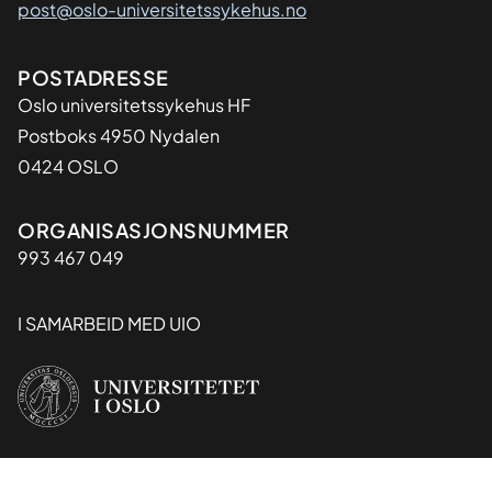
post@oslo-universitetssykehus.no
Adresse
POSTADRESSE
Oslo universitetssykehus HF
Postboks 4950 Nydalen
0424 OSLO
Organisasjon
ORGANISASJONSNUMMER
993 467 049
I SAMARBEID MED UIO