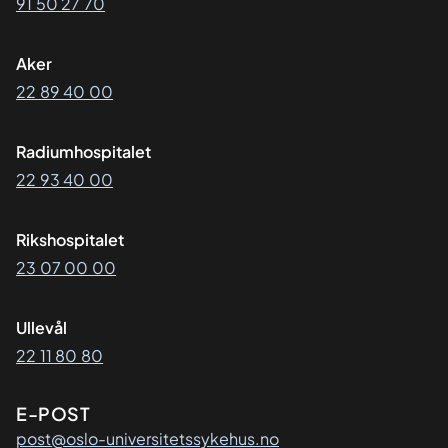
91 50 27 70
Aker
22 89 40 00
Radiumhospitalet
22 93 40 00
Rikshospitalet
23 07 00 00
Ullevål
22 11 80 80
E-POST
post@oslo-universitetssykehus.no