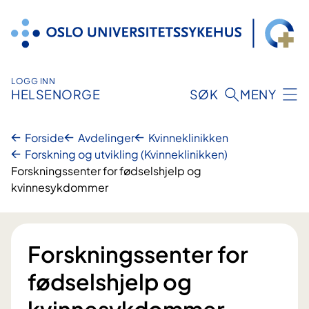
Hopp
til
innhold
LOGG INN
HELSENORGE
SØK
MENY
Forside
Avdelinger
Kvinneklinikken
Forskning og utvikling (Kvinneklinikken)
Forskningssenter for fødselshjelp og
kvinnesykdommer
Forskningssenter for
fødselshjelp og
kvinnesykdommer