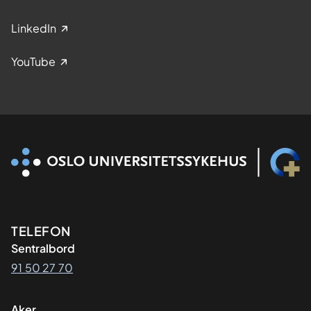
LinkedIn
YouTube
Kontaktinformasjon
TELEFON
Sentralbord
91 50 27 70
Aker