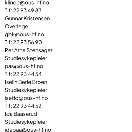
klinde@ous-hf.no
Tlf: 22 93 49 83
Gunnar Kristensen
Overlege
gbk@ous-hf.no
Tlf: 22 93 56 90
Per Arne Stensager
Studiesykepleier
pas@ous-hf.no
Tlf: 22 93 44 54
Iselin Berle Broen
Studiesykepleier
iseflo@ous-hf.no
Tlf: 22 93 44 52
Ida Baaserud
Studiesykepleier
idabaa@ous-hf.no