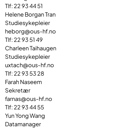
Tlf: 22 93 44 51
Helene Borgan Tran
Studiesykepleier
heborg@ous-hf.no
Tlf: 22 93 51 49
Charleen Taihaugen
Studiesykepleier
uxtach@ous-hf.no
Tlf: 22 93 53 28
Farah Naseem
Sekretær
farnas@ous-hf.no
Tlf: 22 93 44 55
Yun Yong Wang
Datamanager