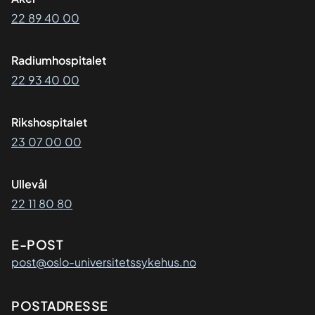
22 89 40 00
Radiumhospitalet
22 93 40 00
Rikshospitalet
23 07 00 00
Ullevål
22 11 80 80
E-POST
post@oslo-universitetssykehus.no
Adresse
POSTADRESSE