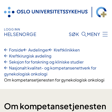
Hopp
til
innhold
LOGG INN
HELSENORGE
SØK
MENY
Forside
Avdelinger
Kreftklinikken
Kreftkirurgisk avdeling
Seksjon for forskning og kliniske studier
Nasjonalt kvalitet- og kompetansenettverk for
gynekologisk onkologi
Om kompetansetjenesten for gynekologisk onkologi
Om kompetansetjenesten