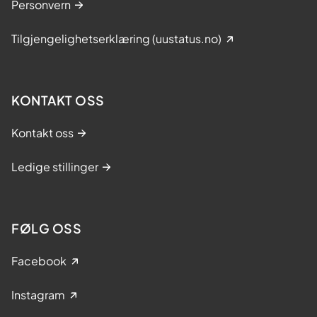
e
Personvern
r
a
Tilgjengelighetserklæring (uustatus.no)
p
i
r
KONTAKT OSS
e
g
Kontakt oss
i
s
Ledige stillinger
t
e
r
FØLG OSS
Facebook
Instagram