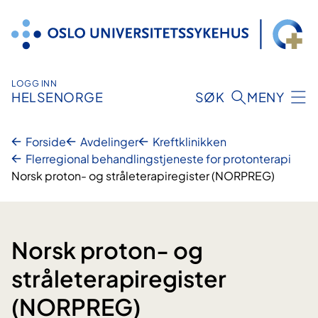
Hopp
til
innhold
LOGG INN
HELSENORGE
SØK
MENY
Forside
Avdelinger
Kreftklinikken
Flerregional behandlingstjeneste for protonterapi
Norsk proton- og stråleterapiregister (NORPREG)
Norsk proton- og
stråleterapiregister
(NORPREG)