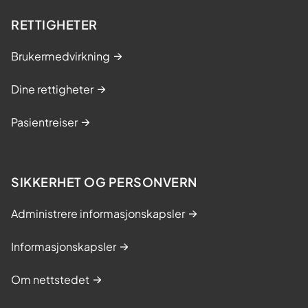
s
RETTIGHETER
k
p
Brukermedvirkning
r
o
Dine rettigheter
t
o
Pasientreiser
n
-
o
g
SIKKERHET OG PERSONVERN
s
t
Administrere informasjonskapsler
r
å
Informasjonskapsler
l
e
Om nettstedet
t