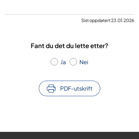
a
t
a
Sist oppdatert 23.01.2026
t
i
l
Fant du det du lette etter?
g
j
Ja
Nei
e
n
g
e
PDF-utskrift
l
i
g
i
N
o
r