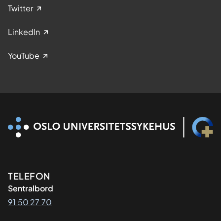
Twitter
LinkedIn
YouTube
Kontaktinformasjon
TELEFON
Sentralbord
91 50 27 70