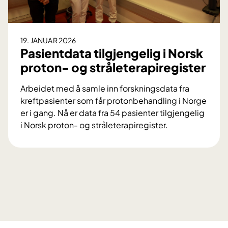
19. JANUAR 2026
Pasientdata tilgjengelig i Norsk
proton- og stråleterapiregister
Arbeidet med å samle inn forskningsdata fra
kreftpasienter som får protonbehandling i Norge
er i gang. Nå er data fra 54 pasienter tilgjengelig
i Norsk proton- og stråleterapiregister.
P
a
s
i
e
n
t
d