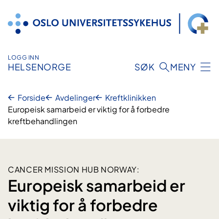
Hopp
til
innhold
LOGG INN
HELSENORGE
SØK
MENY
Forside
Avdelinger
Kreftklinikken
Europeisk samarbeid er viktig for å forbedre
kreftbehandlingen
CANCER MISSION HUB NORWAY:
Europeisk samarbeid er
viktig for å forbedre