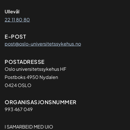
Ullevål
22 11 80 80
E-POST
post@oslo-universitetssykehus.no
Adresse
POSTADRESSE
Oslo universitetssykehus HF
Postboks 4950 Nydalen
0424 OSLO
Organisasjon
ORGANISASJONSNUMMER
993 467 049
I SAMARBEID MED UIO