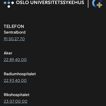
Kontaktinformasjon
TELEFON
Sentralbord
91 50 27 70
Aker
22 89 40 00
Radiumhospitalet
22 93 40 00
Rikshospitalet
23 07 00 00