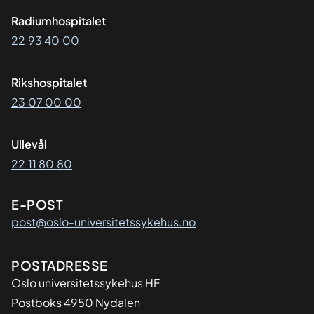
Radiumhospitalet
22 93 40 00
Rikshospitalet
23 07 00 00
Ullevål
22 11 80 80
E-POST
post@oslo-universitetssykehus.no
Adresse
POSTADRESSE
Oslo universitetssykehus HF
Postboks 4950 Nydalen