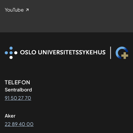
YouTube
Kontaktinformasjon
TELEFON
Sentralbord
91 50 27 70
Aker
22 89 40 00