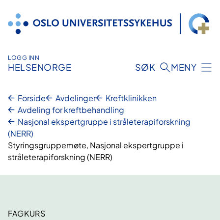
Hopp
til
innhold
LOGG INN
HELSENORGE
SØK
MENY
Forside
Avdelinger
Kreftklinikken
Avdeling for kreftbehandling
Nasjonal ekspertgruppe i stråleterapiforskning
(NERR)
Styringsgruppemøte, Nasjonal ekspertgruppe i
stråleterapiforskning (NERR)
FAGKURS