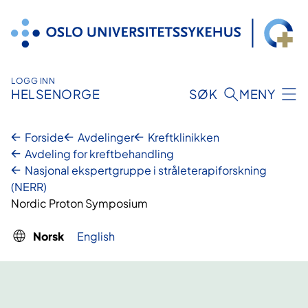
Hopp
til
innhold
LOGG INN
HELSENORGE
SØK
MENY
Forside
Avdelinger
Kreftklinikken
Avdeling for kreftbehandling
Nasjonal ekspertgruppe i stråleterapiforskning
(NERR)
Nordic Proton Symposium
Norsk
English