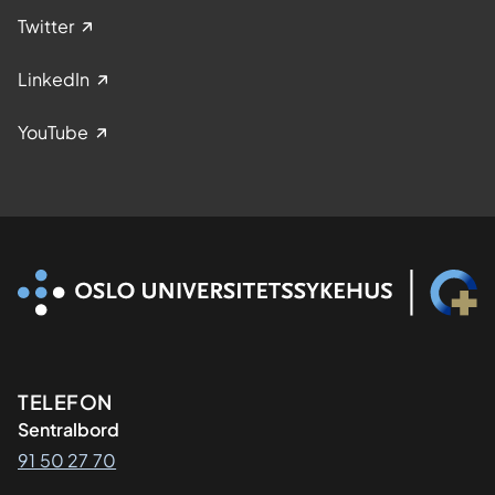
Twitter
LinkedIn
YouTube
Kontaktinformasjon
TELEFON
Sentralbord
91 50 27 70