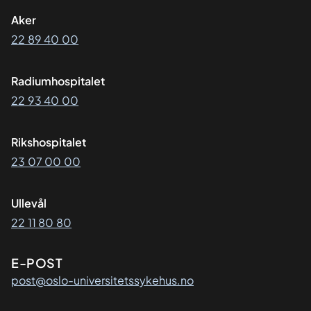
Aker
22 89 40 00
Radiumhospitalet
22 93 40 00
Rikshospitalet
23 07 00 00
Ullevål
22 11 80 80
E-POST
post@oslo-universitetssykehus.no