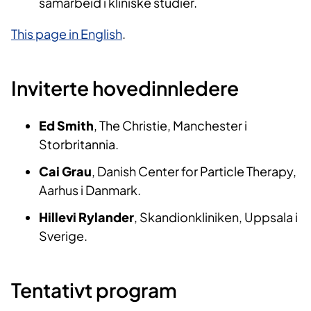
samarbeid i kliniske studier.
This page in English
.
Inviterte hovedinnledere
Ed Smith
, The Christie, Manchester i
Storbritannia.
Cai Grau
, Danish Center for Particle Therapy,
Aarhus i Danmark.
Hillevi Rylander
, Skandionkliniken, Uppsala i
Sverige.
Tentativt program