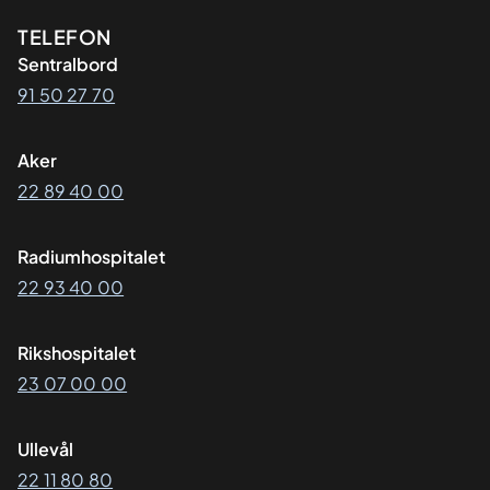
Kontaktinformasjon
TELEFON
Sentralbord
91 50 27 70
Aker
22 89 40 00
Radiumhospitalet
22 93 40 00
Rikshospitalet
23 07 00 00
Ullevål
22 11 80 80