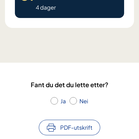
4 dager
D
i
t
t
l
i
v
,
Fant du det du lette etter?
h
e
Ja
Nei
l
s
e
PDF-utskrift
o