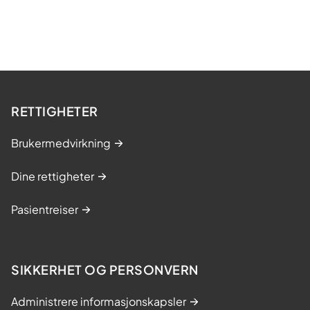
g
m
e
s
t
r
RETTIGHETER
i
n
Brukermedvirkning
g
,
Dine rettigheter
u
n
Pasientreiser
d
e
r
SIKKERHET OG PERSONVERN
o
g
Administrere informasjonskapsler