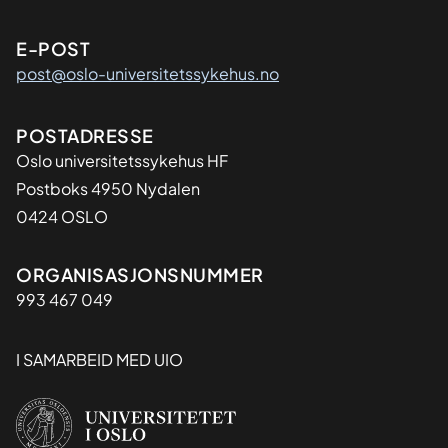
E-POST
post@oslo-universitetssykehus.no
Adresse
POSTADRESSE
Oslo universitetssykehus HF
Postboks 4950 Nydalen
0424 OSLO
Organisasjon
ORGANISASJONSNUMMER
993 467 049
I SAMARBEID MED UIO