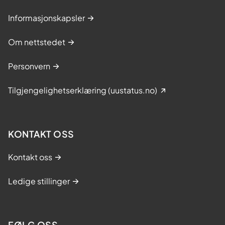
e
Informasjonskapsler
t
t
Om nettstedet
e
r
Personvern
k
r
Tilgjengelighetserklæring (uustatus.no)
e
f
t
KONTAKT OSS
b
e
Kontakt oss
h
Ledige stillinger
a
n
d
l
FØLG OSS