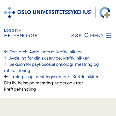
Hopp
til
innhold
LOGG INN
HELSENORGE
SØK
MENY
Forside
Avdelinger
Kreftklinikken
Avdeling for klinisk service, Kreftklinikken
Seksjon for psykososial onkologi, mestring og
rehabilitering
Lærings- og mestringssenteret, Kreftklinikken
Ditt liv, helse og mestring, under og etter
kreftbehandling