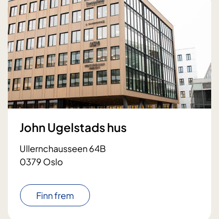
John Ugelstads hus
Ullernchausseen 64B
0379 Oslo
Finn frem