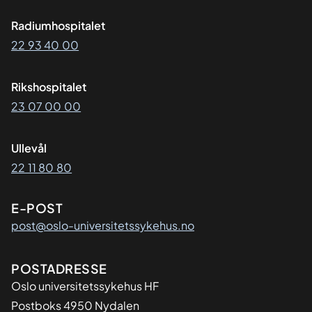
Radiumhospitalet
22 93 40 00
Rikshospitalet
23 07 00 00
Ullevål
22 11 80 80
E-POST
post@oslo-universitetssykehus.no
Adresse
POSTADRESSE
Oslo universitetssykehus HF
Postboks 4950 Nydalen