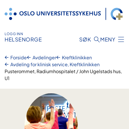
Hopp
til
innhold
LOGG INN
HELSENORGE
SØK
MENY
Forside
Avdelinger
Kreftklinikken
Avdeling for klinisk service, Kreftklinikken
Pusterommet, Radiumhospitalet / John Ugelstads hus,
U1