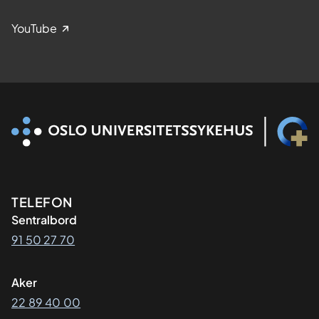
YouTube
Kontaktinformasjon
TELEFON
Sentralbord
91 50 27 70
Aker
22 89 40 00