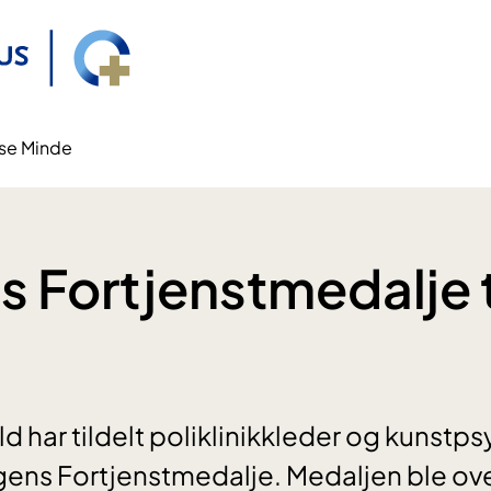
Åse Minde
 Fortjenstmedalje t
d har tildelt poliklinikkleder og kunstp
ens Fortjenstmedalje. Medaljen ble ove