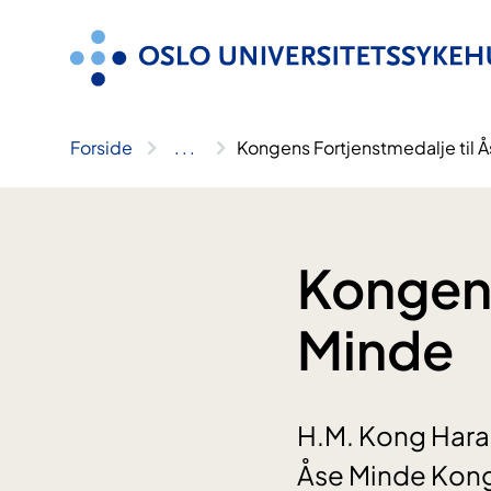
Hopp
til
innhold
Forside
..
.
Kongens Fortjenstmedalje til 
Kongens
Minde
H.M. Kong Haral
Åse Minde Kong