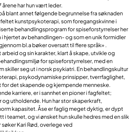
7 årene har hun vært leder.
t på blant annet følgende begrunnelse fra søknaden
gfeltet kunstpsykoterapi, som foregangskvinne i
liserte behandlingsprogram for spiseforstyrrelser her
n i hjertet av behandlingen- og som en unik formidler
jennom bl.a bøker oversatt til flere språk» .
 arbeid og sin karakter, klart å skape, utvikle og
ehandlingsmiljø for spiseforstyrrelser, med en
skiller seg ut i norsk psykiatri. En behandlingskultur
terapi, psykodynamiske prinsipper, tverrfaglighet,
t for det skapende og kjempende menneske.
de karriere, er i sannhet en pioner i fagfeltet;
 og utholdende. Hun har stor skaperkraft,
orm kapasitet. Åse er faglig meget dyktig, er dypt
t i teamet, og vi ønsket hun skulle hedres med en slik
r søker Kari Rød, overlege ved