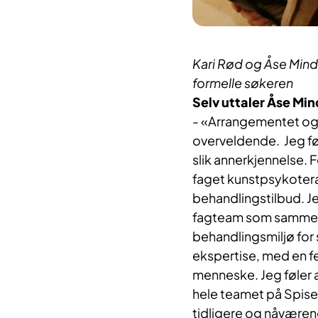
Kari Rød og Åse Minde
formelle søkeren
Selv uttaler Åse Min
- «Arrangementet og
overveldende. Jeg fø
slik annerkjennelse. 
faget kunstpsykotera
behandlingstilbud. Jeg
fagteam som sammen 
behandlingsmiljø for 
ekspertise, med en fe
menneske. Jeg føler 
hele teamet på Spisef
tidligere og nåværend