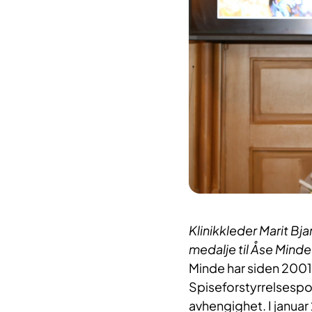
Klinikkleder Marit Bj
medalje til Åse Minde
Minde har siden 200
Spiseforstyrrelsespol
avhengighet. I januar