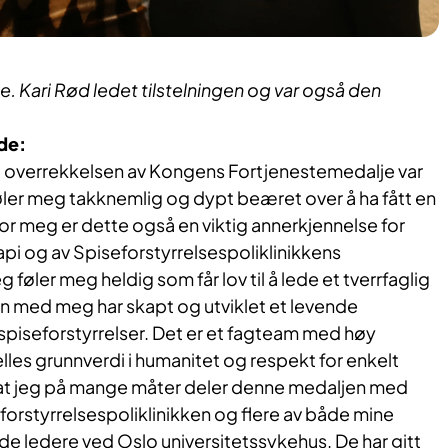
. Kari Rød ledet tilstelningen og var også den
de:
 overrekkelsen av Kongens Fortjenestemedalje var
ler meg takknemlig og dypt beæret over å ha fått en
For meg er dette også en viktig annerkjennelse for
pi og av Spiseforstyrrelsespoliklinikkens
 føler meg heldig som får lov til å lede et tverrfaglig
med meg har skapt og utviklet et levende
spiseforstyrrelser. Det er et fagteam med høy
lles grunnverdi i humanitet og respekt for enkelt
at jeg på mange måter deler denne medaljen med
orstyrrelsespoliklinikken og flere av både mine
e ledere ved Oslo universitetssykehus. De har gitt