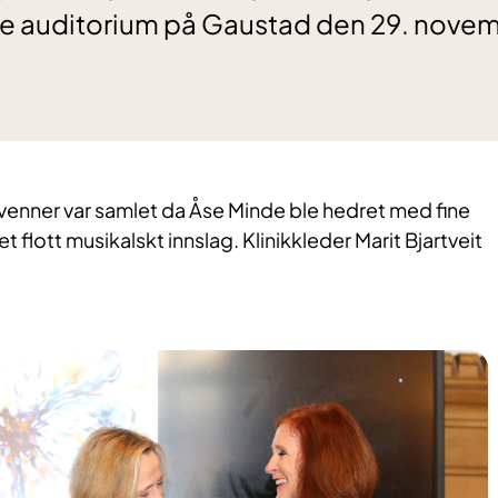
tore auditorium på Gaustad den 29. nove
g venner var samlet da Åse Minde ble hedret med fine
et flott musikalskt innslag. Klinikkleder Marit Bjartveit