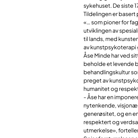
sykehuset. De siste 1
Tildelingen er baser
«… som pioner for fa
utviklingen av spesia
til lands, med kunste
av kunstpsykoterapi g
Åse Minde har ved sitt
beholde et levende b
behandlingskultur som 
preget av kunstpsyko
humanitet og respek
- Åse har en imponeren
nytenkende, visjonær
generøsitet, og en en
respektert og verdsat
utmerkelse», fortelle