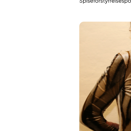
Spiseforstyrrelsespol