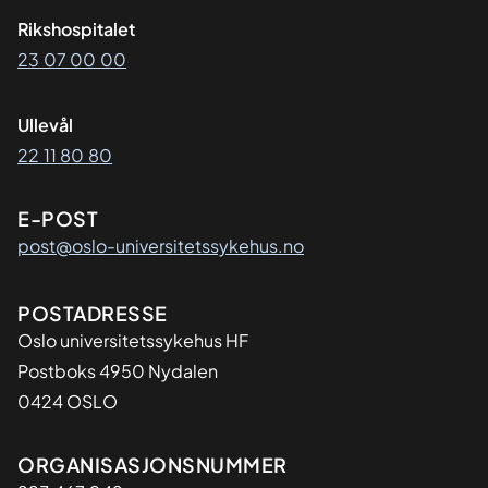
Rikshospitalet
23 07 00 00
Ullevål
22 11 80 80
E-POST
post@oslo-universitetssykehus.no
Adresse
POSTADRESSE
Oslo universitetssykehus HF
Postboks 4950 Nydalen
0424 OSLO
Organisasjon
ORGANISASJONSNUMMER