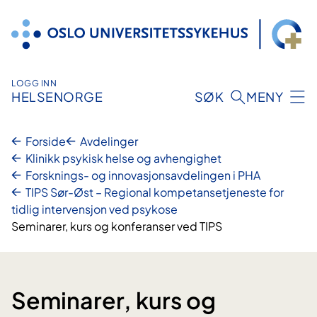
Hopp
til
innhold
LOGG INN
HELSENORGE
SØK
MENY
Forside
Avdelinger
Klinikk psykisk helse og avhengighet
Forsknings- og innovasjonsavdelingen i PHA
TIPS Sør-Øst – Regional kompetansetjeneste for
tidlig intervensjon ved psykose
Seminarer, kurs og konferanser ved TIPS
Seminarer, kurs og