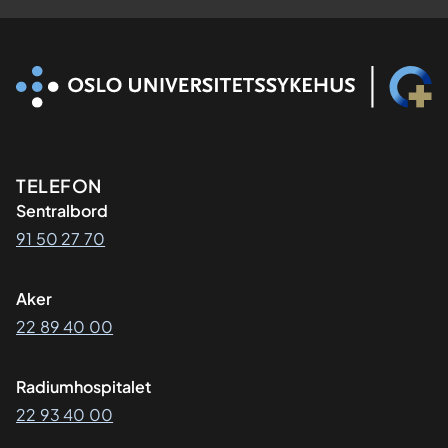
Kontaktinformasjon
TELEFON
Sentralbord
91 50 27 70
Aker
22 89 40 00
Radiumhospitalet
22 93 40 00