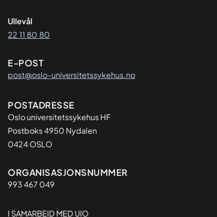
Ullevål
22 11 80 80
E-POST
post@oslo-universitetssykehus.no
Adresse
POSTADRESSE
Oslo universitetssykehus HF
Postboks 4950 Nydalen
0424 OSLO
Organisasjon
ORGANISASJONSNUMMER
993 467 049
I SAMARBEID MED UIO