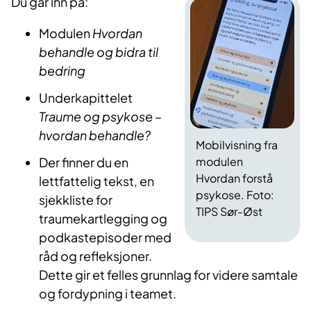
Du går inn på:
Modulen
Hvordan
behandle og bidra til
bedring
Underkapittelet
Traume og psykose –
hvordan behandle?
Mobilvisning fra
Der finner du en
modulen
Hvordan forstå
lettfattelig tekst, en
psykose. Foto:
sjekkliste for
TIPS Sør-Øst
traumekartlegging og
podkastepisoder med
råd og refleksjoner.
Dette gir et felles grunnlag for videre samtale
og fordypning i teamet.