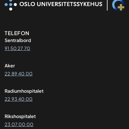
Kontaktinformasjon
TELEFON
Sentralbord
91 50 27 70
Aker
22 89 40 00
Radiumhospitalet
22 93 40 00
Rikshospitalet
23 07 00 00