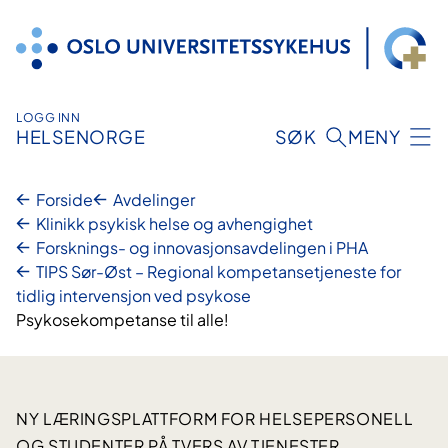
Hopp
til
innhold
LOGG INN
HELSENORGE
SØK
MENY
Forside
Avdelinger
Klinikk psykisk helse og avhengighet
Forsknings- og innovasjonsavdelingen i PHA
TIPS Sør-Øst – Regional kompetansetjeneste for
tidlig intervensjon ved psykose
Psykosekompetanse til alle!
NY LÆRINGSPLATTFORM FOR HELSEPERSONELL
OG STUDENTER PÅ TVERS AV TJENESTER