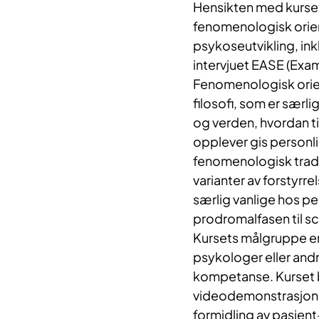
Hensikten med kurset 
fenomenologisk orient
psykoseutvikling, ink
intervjuet EASE (Exa
Fenomenologisk orien
filosofi, som er særl
og verden, hvordan ti
opplever gis personli
fenomenologisk tradi
varianter av forstyrre
særlig vanlige hos pe
prodromalfasen til sc
Kursets målgruppe er
psykologer eller and
kompetanse. Kurset b
videodemonstrasjoner
formidling av pasient