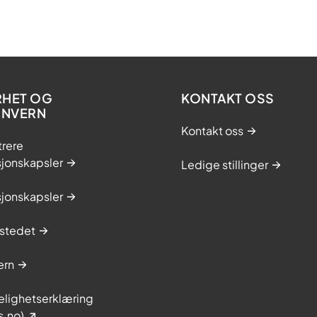
RHET OG
KONTAKT OSS
ONVERN
Kontakt oss
trere
sjonskapsler
Ledige stillinger
sjonskapsler
stedet
ern
elighetserklæring
s.no)