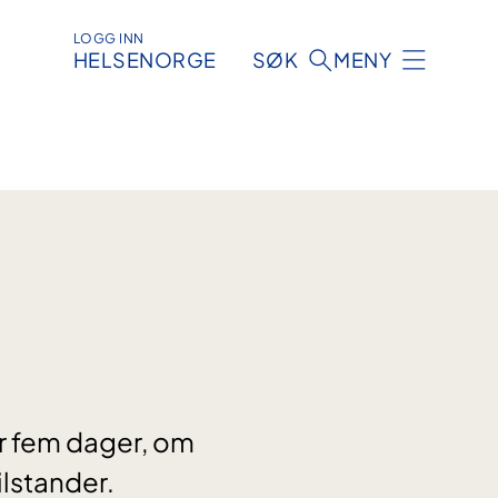
LOGG INN
HELSENORGE
SØK
MENY
er fem dager, om
ilstander.