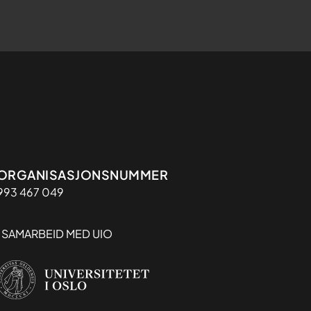
Organisasjon
ORGANISASJONSNUMMER
993 467 049
I SAMARBEID MED UIO