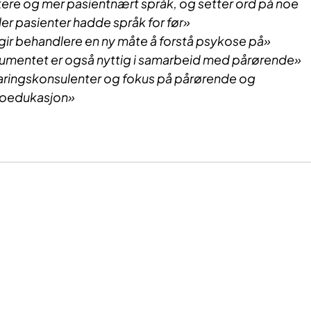
kere og mer pasientnært språk, og setter ord på noe
er pasienter hadde språk for før»
gir behandlere en ny måte å forstå psykose på»
rumentet er også nyttig i samarbeid med pårørende»
aringskonsulenter og fokus på pårørende og
koedukasjon»