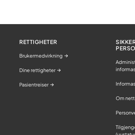
RETTIGHETER
SIKKE
PERS
Brukermedvirkning
Adminis
informa
Dine rettigheter
Informa
Pasientreiser
Om nett
Personv
Tilgjeng
(uustatu