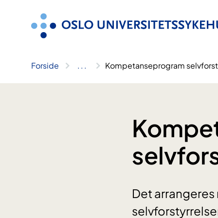
Hopp
til
innhold
Forside
..
.
Kompetanseprogram selvforst
Kompet
selvfor
Det arrangeres 
selvforstyrrels