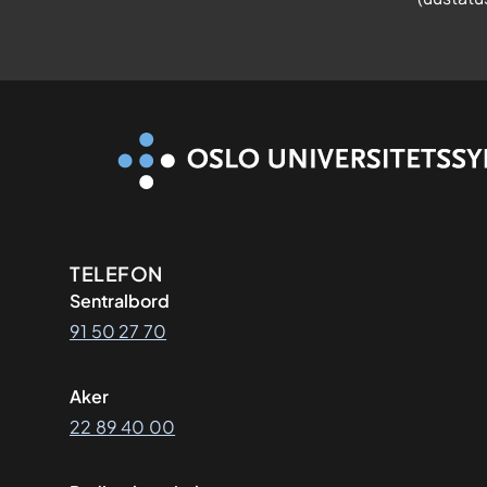
Kontaktinformasjon
TELEFON
Sentralbord
91 50 27 70
Aker
22 89 40 00