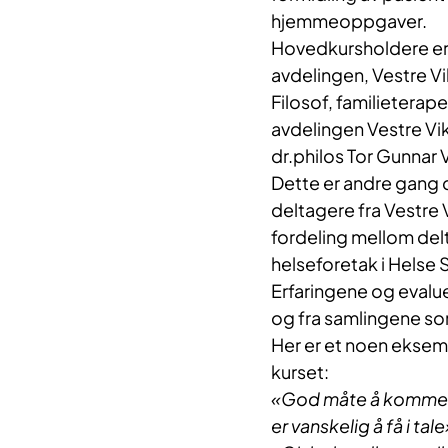
hjemmeoppgaver.
Hovedkursholdere er 
avdelingen, Vestre Vi
Filosof, familietera
avdelingen Vestre Vik
dr.philos Tor Gunnar
Dette er andre gang d
deltagere fra Vestre
fordeling mellom delt
helseforetak i Helse 
Erfaringene og evalue
og fra samlingene som
Her er et noen eksem
kurset:
«God måte å komme i 
er vanskelig å få i tale