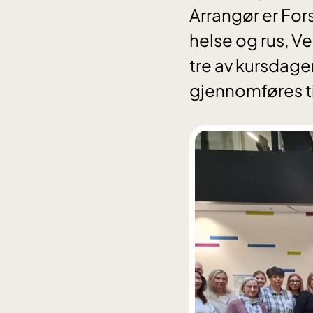
Arrangør er For
helse og rus, Ve
tre av kursdage
gjennomføres ti