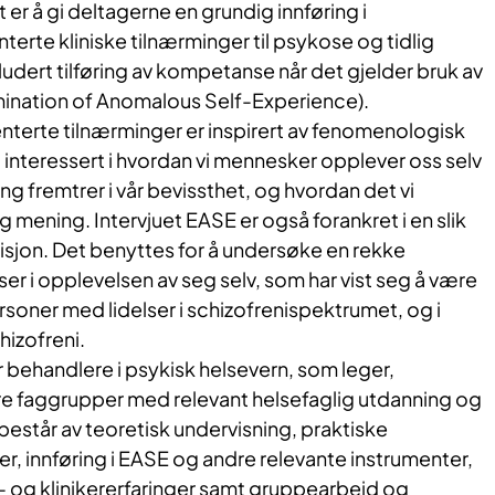
er å gi deltagerne en grundig innføring i
erte kliniske tilnærminger til psykose og tidlig
ludert tilføring av kompetanse når det gjelder bruk av
mination of Anomalous Self-Experience).
terte tilnærminger er inspirert av fenomenologisk
ig interessert i hvordan vi mennesker opplever oss selv
ng fremtrer i vår bevissthet, og hvordan det vi
g mening. Intervjuet EASE er også forankret i en slik
sjon. Det benyttes for å undersøke en rekke
lser i opplevelsen av seg selv, som har vist seg å være
rsoner med lidelser i schizofrenispektrumet, og i
hizofreni.
 behandlere i psykisk helsevern, som leger,
re faggrupper med relevant helsefaglig utdanning og
estår av teoretisk undervisning, praktiske
, innføring i EASE og andre relevante instrumenter,
- og klinikererfaringer samt gruppearbeid og