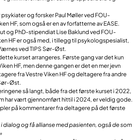
psykiater og forsker Paul Møller ved FOU-
ken HF, som også er en av forfatterne av EASE.
peut og PhD-stipendiat Lise Baklund ved FOU-
en HF er også med, i tillegg til psykologspesialist,
 Værnes ved TIPS Sør-Øst.
ette kurset arrangeres. Første gang var det kun
 Viken HF, men denne gangen er det en mer jevn
agere fra Vestre Viken HF og deltagere fra andre
Sør-Øst.
ringene så langt, både fra det første kurset i 2022,
 har vært gjennomført hittil i 2024, er veldig gode.
pler på kommentarer fra deltagere på det første
dialog og få allianse med pasienten, også de som
»