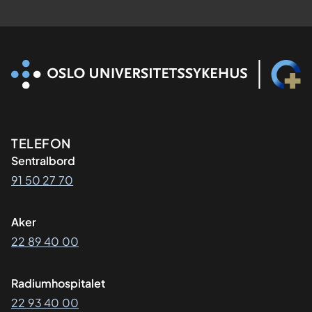
Kontaktinformasjon
TELEFON
Sentralbord
91 50 27 70
Aker
22 89 40 00
Radiumhospitalet
22 93 40 00