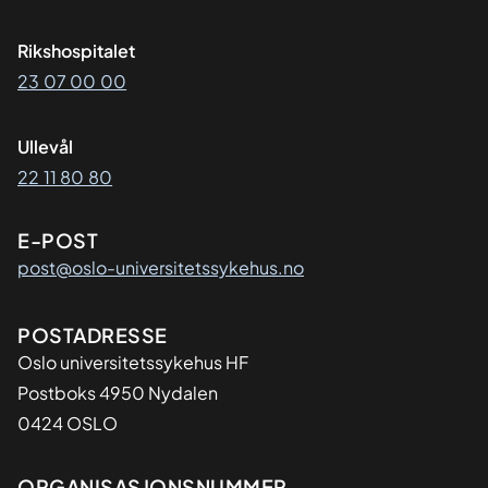
Rikshospitalet
23 07 00 00
Ullevål
22 11 80 80
E-POST
post@oslo-universitetssykehus.no
Adresse
POSTADRESSE
Oslo universitetssykehus HF
Postboks 4950 Nydalen
0424 OSLO
ORGANISASJONSNUMMER