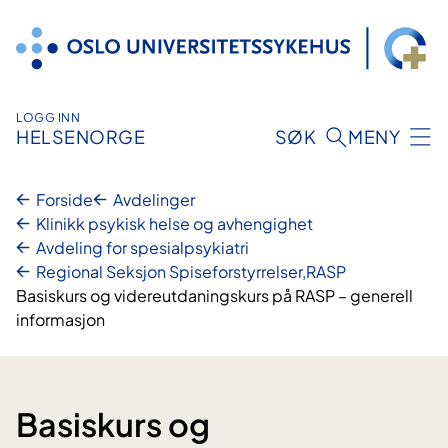
Hopp
til
innhold
LOGG INN
HELSENORGE
SØK
MENY
Forside
Avdelinger
Klinikk psykisk helse og avhengighet
Avdeling for spesialpsykiatri
Regional Seksjon Spiseforstyrrelser,RASP
Basiskurs og videreutdaningskurs på RASP – generell
informasjon
Basiskurs og