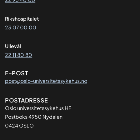
Rikshospitalet
23 07 00 00
Ullevål
22 11 80 80
E-POST
post@oslo-universitetssykehus.no
Adresse
POSTADRESSE
Oslo universitetssykehus HF
Postboks 4950 Nydalen
0424 OSLO