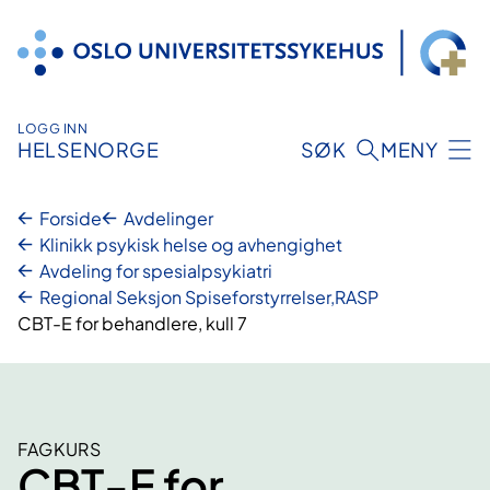
Hopp
til
innhold
LOGG INN
HELSENORGE
SØK
MENY
Forside
Avdelinger
Klinikk psykisk helse og avhengighet
Avdeling for spesialpsykiatri
Regional Seksjon Spiseforstyrrelser,RASP
CBT-E for behandlere, kull 7
FAGKURS
CBT-E for