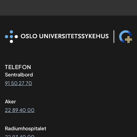
Kontaktinformasjon
TELEFON
Sentralbord
91 50 27 70
Aker
22 89 40 00
Radiumhospitalet
22 93 40 00