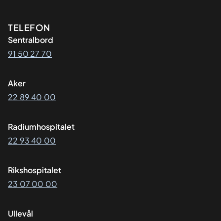
Kontaktinformasjon
TELEFON
Sentralbord
91 50 27 70
Aker
22 89 40 00
Radiumhospitalet
22 93 40 00
Rikshospitalet
23 07 00 00
Ullevål