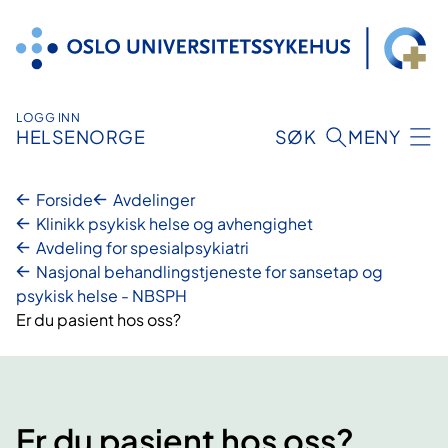
Hopp
til
innhold
LOGG INN
HELSENORGE
SØK
MENY
Forside
Avdelinger
Klinikk psykisk helse og avhengighet
Avdeling for spesialpsykiatri
Nasjonal behandlingstjeneste for sansetap og
psykisk helse - NBSPH
Er du pasient hos oss?
Er du pasient hos oss?