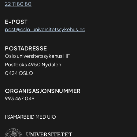
22 11 80 80
E-POST
post@oslo-universitetssykehus.no
Adresse
POSTADRESSE
Oslo universitetssykehus HF
Postboks 4950 Nydalen
0424 OSLO
Organisasjon
ORGANISASJONSNUMMER
993 467 049
I SAMARBEID MED UIO