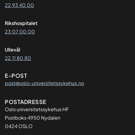
22 93 40 00
Rikshospitalet
23 07 00 00
Ullevål
22 11 80 80
E-POST
post@oslo-universitetssykehus.no
Adresse
POSTADRESSE
Oslo universitetssykehus HF
Postboks 4950 Nydalen
0424 OSLO