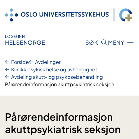
Hopp
til
innhold
LOGG INN
HELSENORGE
SØK
MENY
Forside
Avdelinger
Klinikk psykisk helse og avhengighet
Avdeling akutt- og psykosebehandling
Pårørendeinformasjon akuttpsykiatrisk seksjon
Pårørendeinformasjon
akuttpsykiatrisk seksjon