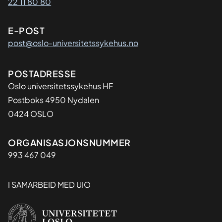
22 11 80 80
E-POST
post@oslo-universitetssykehus.no
Adresse
POSTADRESSE
Oslo universitetssykehus HF
Postboks 4950 Nydalen
0424 OSLO
Organisasjon
ORGANISASJONSNUMMER
993 467 049
I SAMARBEID MED UIO