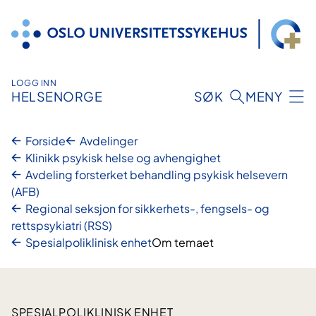
Hopp
til
innhold
LOGG INN
HELSENORGE
SØK
MENY
Forside
Avdelinger
Klinikk psykisk helse og avhengighet
Avdeling forsterket behandling psykisk helsevern
(AFB)
Regional seksjon for sikkerhets-, fengsels- og
rettspsykiatri (RSS)
Spesialpoliklinisk enhet
Om temaet
SPESIALPOLIKLINISK ENHET