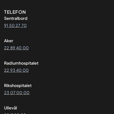
Kontaktinformasjon
TELEFON
Sentralbord
91 50 27 70
Aker
22 89 40 00
Radiumhospitalet
22 93 40 00
Rikshospitalet
23 07 00 00
Ullevål