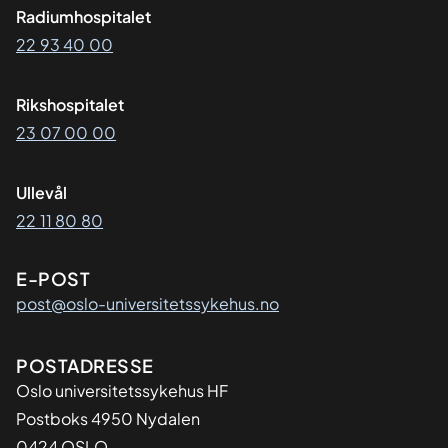
Radiumhospitalet
22 93 40 00
Rikshospitalet
23 07 00 00
Ullevål
22 11 80 80
E-POST
post@oslo-universitetssykehus.no
Adresse
POSTADRESSE
Oslo universitetssykehus HF
Postboks 4950 Nydalen
0424 OSLO