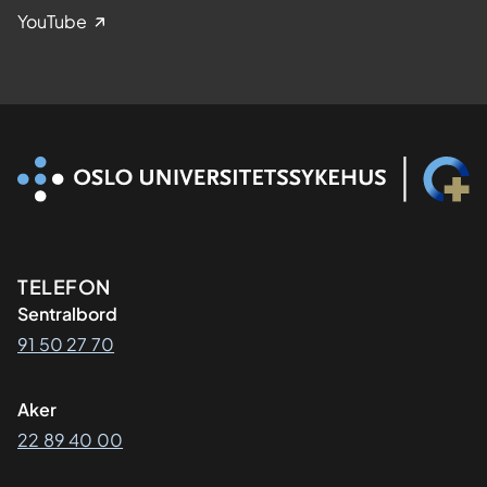
YouTube
Kontaktinformasjon
TELEFON
Sentralbord
91 50 27 70
Aker
22 89 40 00