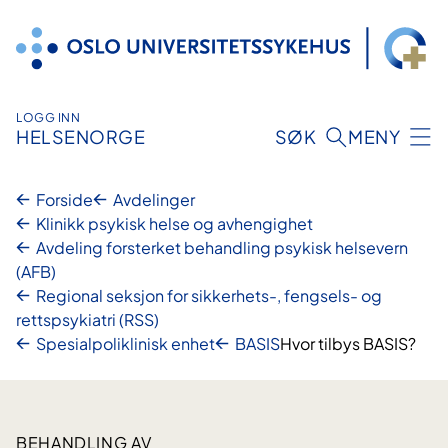
Hopp
til
innhold
LOGG INN
HELSENORGE
SØK
MENY
Forside
Avdelinger
Klinikk psykisk helse og avhengighet
Avdeling forsterket behandling psykisk helsevern
(AFB)
Regional seksjon for sikkerhets-, fengsels- og
rettspsykiatri (RSS)
Spesialpoliklinisk enhet
BASIS
Hvor tilbys BASIS?
BEHANDLING AV