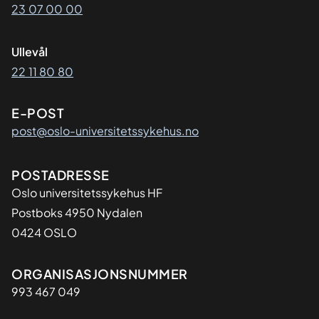
23 07 00 00
Ullevål
22 11 80 80
E-POST
post@oslo-universitetssykehus.no
Adresse
POSTADRESSE
Oslo universitetssykehus HF
Postboks 4950 Nydalen
0424 OSLO
Organisasjon
ORGANISASJONSNUMMER
993 467 049