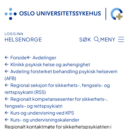
Hopp
til
innhold
LOGG INN
HELSENORGE
SØK
MENY
Forside
Avdelinger
Klinikk psykisk helse og avhengighet
Avdeling forsterket behandling psykisk helsevern
(AFB)
Regional seksjon for sikkerhets-, fengsels- og
rettspsykiatri (RSS)
Regionalt kompetansesenter for sikkerhets-,
fengsels- og rettspsykiatri
Kurs og undervisning ved KPS
Kurs- og undervisningskalender
Regionalt kontaktmøte for sikkerhetspsykiatrien i