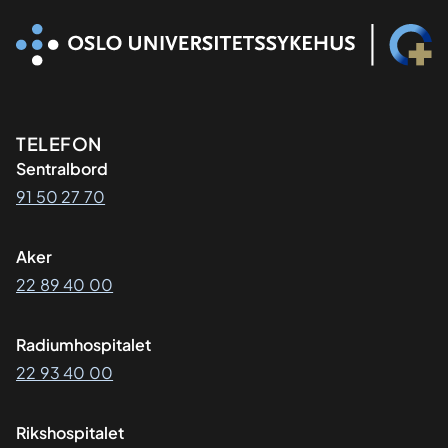
Kontaktinformasjon
TELEFON
Sentralbord
91 50 27 70
Aker
22 89 40 00
Radiumhospitalet
22 93 40 00
Rikshospitalet