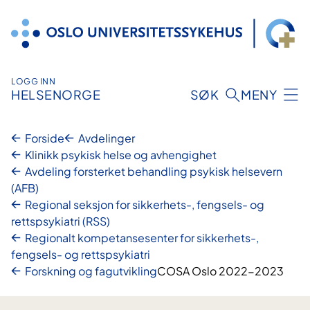
Hopp
til
innhold
LOGG INN
HELSENORGE
SØK
MENY
Forside
Avdelinger
Klinikk psykisk helse og avhengighet
Avdeling forsterket behandling psykisk helsevern
(AFB)
Regional seksjon for sikkerhets-, fengsels- og
rettspsykiatri (RSS)
Regionalt kompetansesenter for sikkerhets-,
fengsels- og rettspsykiatri
Forskning og fagutvikling
COSA Oslo 2022-2023