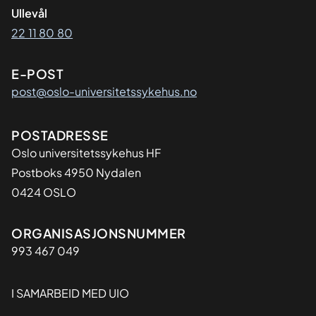
Ullevål
22 11 80 80
E-POST
post@oslo-universitetssykehus.no
Adresse
POSTADRESSE
Oslo universitetssykehus HF
Postboks 4950 Nydalen
0424 OSLO
Organisasjon
ORGANISASJONSNUMMER
993 467 049
I SAMARBEID MED UIO