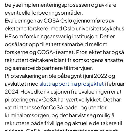
belyse implementeringsprosessen og avklare
eventuelle forbedringsområder.
Evalueringen av COSA Oslo gjennomføres av
eksterne forskere, med Oslo universitetssykehus
HF som forskningsansvarlig institusjon. Det er
også lagt opp til et tett samarbeid mellom
forskerne og COSA-teamet. Prosjektet har også
rekruttert deltakere blant frisomsorgens ansatte
og samarbeidspartnere til intervjuer.
Pilotevalueringen ble påbegynt i juni 2022 og
avsluttet med
sluttrapport fra prosjektet
i februar
2024. Hovedkonklusjonen fra evalueringen er at
piloteringen av CoSA har vært vellykket. Det har
vært interesse for CoSA både i og utenfor
kriminalomsorgen, og det har vist seg mulig å
rekruttere både frivillige og aktuelle deltakere til
sirklene. CoSA-arbeidet fremstår som et godt