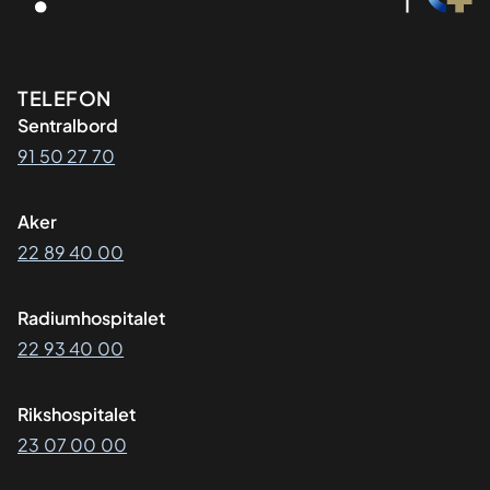
Kontaktinformasjon
TELEFON
Sentralbord
91 50 27 70
Aker
22 89 40 00
Radiumhospitalet
22 93 40 00
Rikshospitalet
23 07 00 00