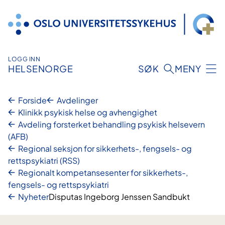
Hopp
til
innhold
LOGG INN
HELSENORGE
SØK
MENY
Forside
Avdelinger
Klinikk psykisk helse og avhengighet
Avdeling forsterket behandling psykisk helsevern
(AFB)
Regional seksjon for sikkerhets-, fengsels- og
rettspsykiatri (RSS)
Regionalt kompetansesenter for sikkerhets-,
fengsels- og rettspsykiatri
Nyheter
Disputas Ingeborg Jenssen Sandbukt