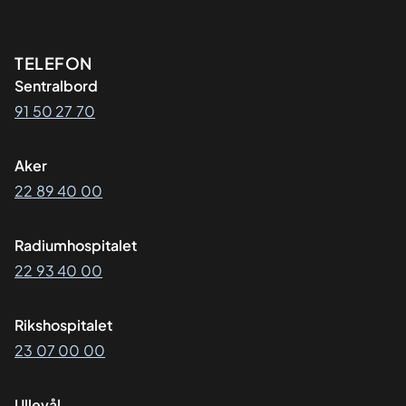
Kontaktinformasjon
TELEFON
Sentralbord
91 50 27 70
Aker
22 89 40 00
Radiumhospitalet
22 93 40 00
Rikshospitalet
23 07 00 00
Ullevål