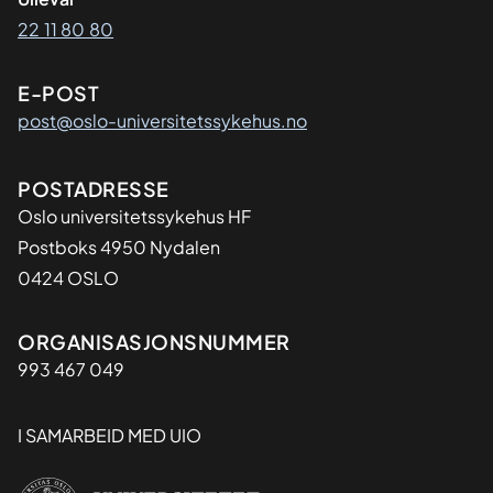
22 11 80 80
E-POST
post@oslo-universitetssykehus.no
Adresse
POSTADRESSE
Oslo universitetssykehus HF
Postboks 4950 Nydalen
0424 OSLO
Organisasjon
ORGANISASJONSNUMMER
993 467 049
I SAMARBEID MED UIO