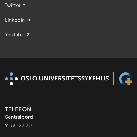
Twitter
LinkedIn
YouTube
Kontaktinformasjon
TELEFON
Sentralbord
91 50 27 70