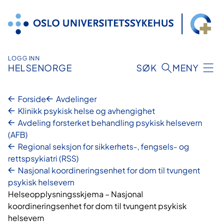
Hopp
til
innhold
LOGG INN
HELSENORGE
SØK
MENY
Forside
Avdelinger
Klinikk psykisk helse og avhengighet
Avdeling forsterket behandling psykisk helsevern
(AFB)
Regional seksjon for sikkerhets-, fengsels- og
rettspsykiatri (RSS)
Nasjonal koordineringsenhet for dom til tvungent
psykisk helsevern
Helseopplysningsskjema – Nasjonal
koordineringsenhet for dom til tvungent psykisk
helsevern