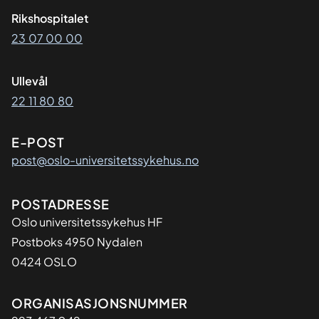
Rikshospitalet
23 07 00 00
Ullevål
22 11 80 80
E-POST
post@oslo-universitetssykehus.no
Adresse
POSTADRESSE
Oslo universitetssykehus HF
Postboks 4950 Nydalen
0424 OSLO
Organisasjon
ORGANISASJONSNUMMER