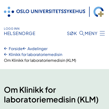
Hopp
til
innhold
LOGG INN
HELSENORGE
SØK
MENY
Forside
Avdelinger
Klinikk for laboratoriemedisin
Om Klinikk for laboratoriemedisin (KLM)
Om Klinikk for
laboratoriemedisin (KLM)