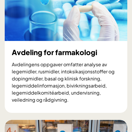
Avdeling for farmakologi
Avdelingens oppgaver omfatter analyse av
legemidler, rusmidler, intoksikasjonsstoffer og
dopingmidler, basal og klinisk forskning,
legemiddelinformasjon, bivirkningsarbeid,
legemiddelkomitéarbeid, undervisning,
veiledning og rådgivning.
A
v
d
e