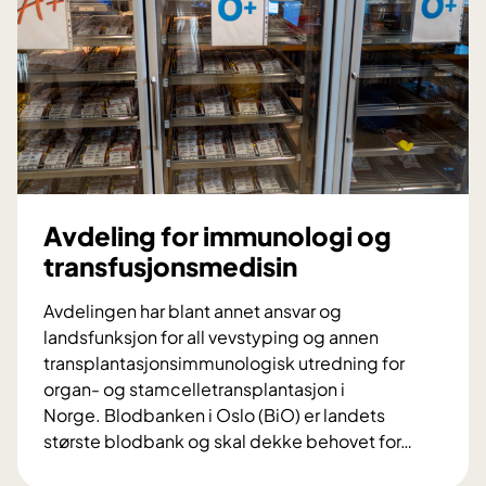
l
i
n
g
f
o
r
f
a
Avdeling for immunologi og
r
transfusjonsmedisin
m
a
Avdelingen har blant annet ansvar og
k
landsfunksjon for all vevstyping og annen
o
transplantasjonsimmunologisk utredning for
l
organ- og stamcelletransplantasjon i
o
Norge. Blodbanken i Oslo (BiO) er landets
g
største blodbank og skal dekke behovet for
…
i
A