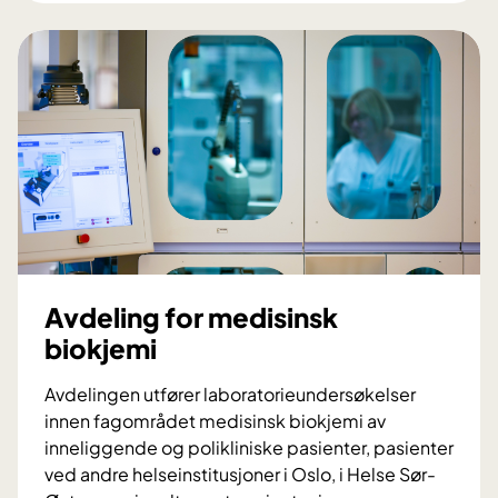
v
d
e
l
i
n
g
f
o
r
i
m
Avdeling for medisinsk
m
biokjemi
u
n
Avdelingen utfører laboratorieundersøkelser
o
innen fagområdet medisinsk biokjemi av
l
inneliggende og polikliniske pasienter, pasienter
o
ved andre helseinstitusjoner i Oslo, i Helse Sør-
g