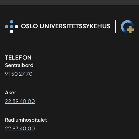
Kontaktinformasjon
TELEFON
Sentralbord
91 50 27 70
Aker
22 89 40 00
Radiumhospitalet
22 93 40 00