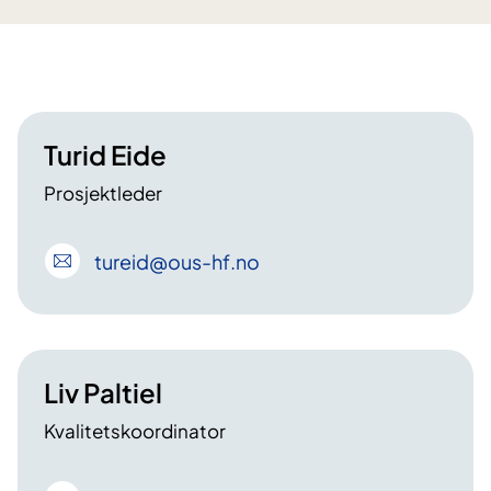
Turid Eide
Prosjektleder
tureid
@ous-hf
.no
Liv Paltiel
Kvalitetskoordinator