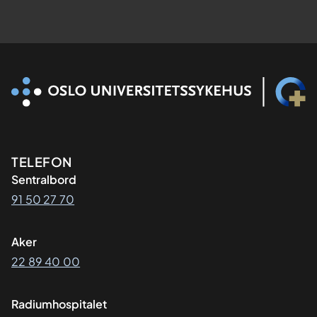
Kontaktinformasjon
TELEFON
Sentralbord
91 50 27 70
Aker
22 89 40 00
Radiumhospitalet