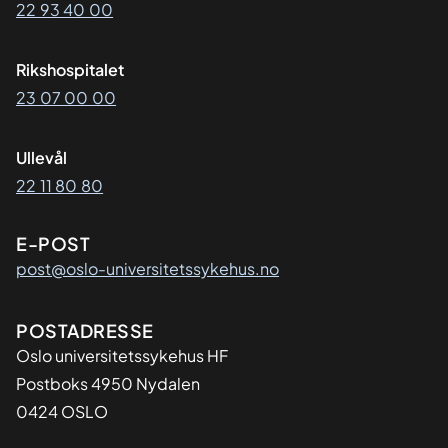
22 93 40 00
Rikshospitalet
23 07 00 00
Ullevål
22 11 80 80
E-POST
post@oslo-universitetssykehus.no
Adresse
POSTADRESSE
Oslo universitetssykehus HF
Postboks 4950 Nydalen
0424 OSLO