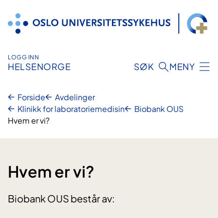
Hopp
til
innhold
LOGG INN
HELSENORGE
SØK
MENY
Forside
Avdelinger
Klinikk for laboratoriemedisin
Biobank OUS
Hvem er vi?
Hvem er vi?
Biobank OUS består av: