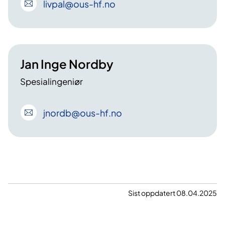
livpal
@ous-hf
.no
Jan Inge Nordby
Spesialingeniør
jnordb
@ous-hf
.no
Sist oppdatert 08.04.2025