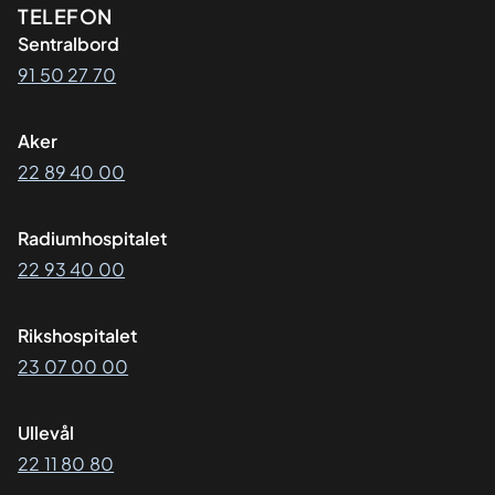
Kontaktinformasjon
TELEFON
Sentralbord
91 50 27 70
Aker
22 89 40 00
Radiumhospitalet
22 93 40 00
Rikshospitalet
23 07 00 00
Ullevål
22 11 80 80