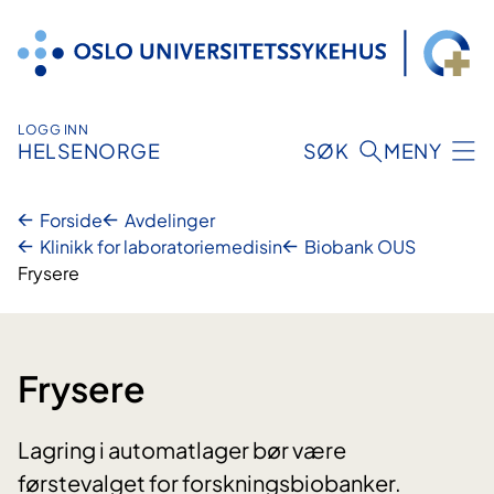
Hopp
til
innhold
LOGG INN
HELSENORGE
SØK
MENY
Forside
Avdelinger
Klinikk for laboratoriemedisin
Biobank OUS
Frysere
Frysere
Lagring i automatlager bør være
førstevalget for forskningsbiobanker.