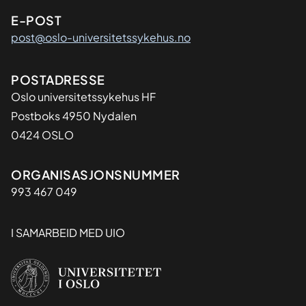
E-POST
post@oslo-universitetssykehus.no
Adresse
POSTADRESSE
Oslo universitetssykehus HF
Postboks 4950 Nydalen
0424 OSLO
Organisasjon
ORGANISASJONSNUMMER
993 467 049
I SAMARBEID MED UIO