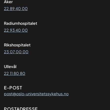
Aker
22 89 40 00
Radiumhospitalet
22 93 40 00
Rikshospitalet
23 07 00 00
Ullevål
22 11 80 80
E-POST
post@oslo-universitetssykehus.no
Adresse
POSTADRESSE