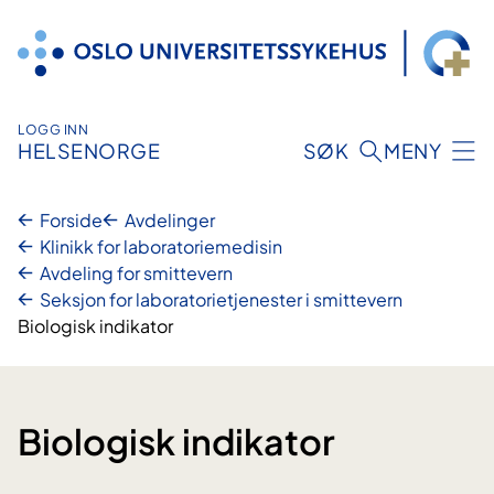
Hopp
til
innhold
LOGG INN
HELSENORGE
SØK
MENY
Forside
Avdelinger
Klinikk for laboratoriemedisin
Avdeling for smittevern
Seksjon for laboratorietjenester i smittevern
Biologisk indikator
Biologisk indikator