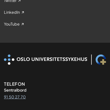
Twitter
LinkedIn
YouTube
Kontaktinformasjon
TELEFON
Sentralbord
91 50 27 70