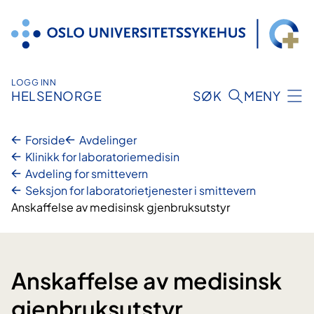
Hopp
til
innhold
LOGG INN
HELSENORGE
SØK
MENY
Forside
Avdelinger
Klinikk for laboratoriemedisin
Avdeling for smittevern
Seksjon for laboratorietjenester i smittevern
Anskaffelse av medisinsk gjenbruksutstyr
Anskaffelse av medisinsk
gjenbruksutstyr