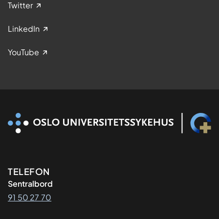
Twitter
LinkedIn
YouTube
Kontaktinformasjon
TELEFON
Sentralbord
91 50 27 70