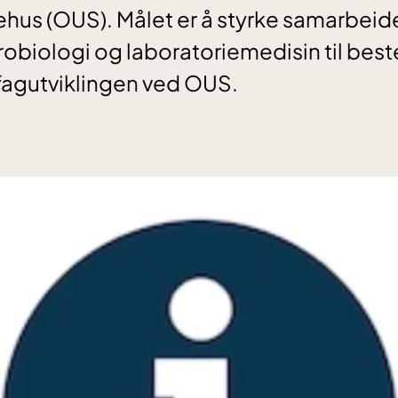
ehus (OUS). Målet er å styrke samarbeid
robiologi og laboratoriemedisin til beste
fagutviklingen ved OUS.