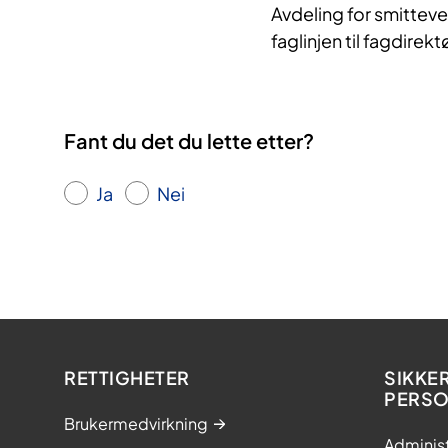
Avdeling for smittev
faglinjen til fagdirekt
Fant du det du lette etter?
Ja
Nei
RETTIGHETER
SIKKE
PERS
Brukermedvirkning
Adminis