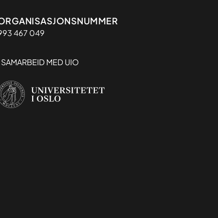
Organisasjon
ORGANISASJONSNUMMER
993 467 049
I SAMARBEID MED UIO