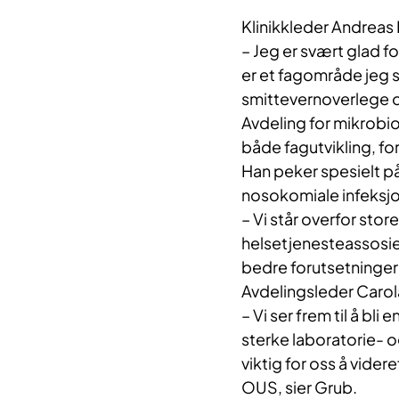
Klinikkleder Andreas
– Jeg er svært glad fo
er et fagområde jeg 
smittevernoverlege og
Avdeling for mikrobio
både fagutvikling, fo
Han peker spesielt på
nosokomiale infeksjo
– Vi står overfor stor
helsetjenesteassosiert
bedre forutsetninger
Avdelingsleder Carola
– Vi ser frem til å bl
sterke laboratorie- o
viktig for oss å vide
OUS, sier Grub.