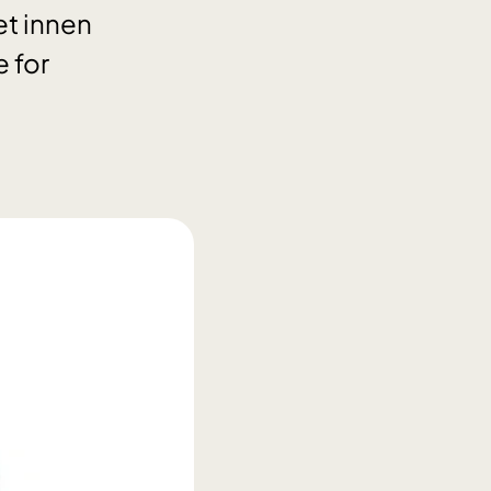
et innen
 for