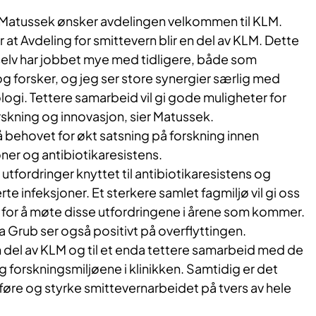
 Matussek ønsker avdelingen velkommen til KLM.
r at Avdeling for smittevern blir en del av KLM. Dette
selv har jobbet mye med tidligere, både som
 forsker, og jeg ser store synergier særlig med
logi. Tettere samarbeid vil gi gode muligheter for
rskning og innovasjon, sier Matussek.
 behovet for økt satsning på forskning innen
ner og antibiotikaresistens.
e utfordringer knyttet til antibiotikaresistens og
e infeksjoner. Et sterkere samlet fagmiljø vil gi oss
 for å møte disse utfordringene i årene som kommer.
 Grub ser også positivt på overflyttingen.
i en del av KLM og til et enda tettere samarbeid med de
g forskningsmiljøene i klinikken. Samtidig er det
reføre og styrke smittevernarbeidet på tvers av hele