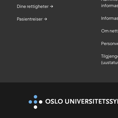
informa
Dine rettigheter
Informa
Pasientreiser
Om nett
Personv
Tilgjeng
(uustatu