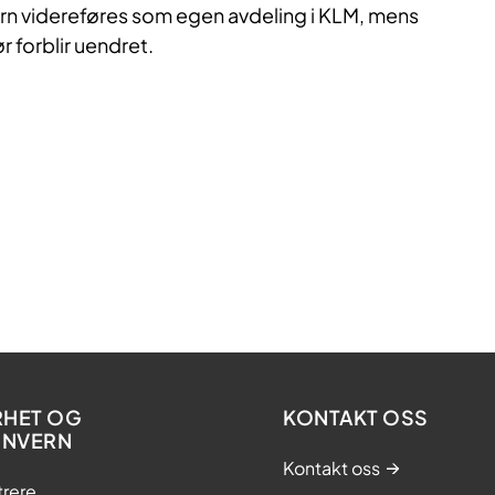
ern videreføres som egen avdeling i KLM, mens
ør forblir uendret.
RHET OG
KONTAKT OSS
ONVERN
Kontakt oss
trere