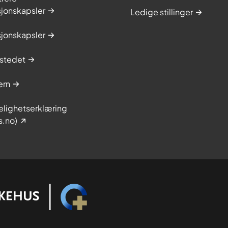
sjonskapsler
Ledige stillinger
sjonskapsler
stedet
ern
elighetserklæring
s.no)