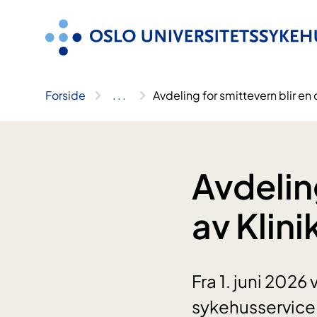
Hopp
til
innhold
Forside
..
.
Avdeling for smittevern blir en 
Avdeling
av Klin
Fra 1. juni 2026
sykehusservice 