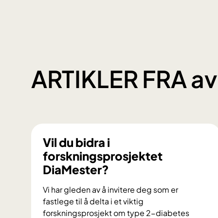
o
n
a
l
t
ARTIKLER FRA av
r
e
g
i
s
t
e
Vil du bidra i
r
forskningsprosjektet
s
DiaMester?
k
a
Vi har gleden av å invitere deg som er
l
fastlege til å delta i et viktig
g
forskningsprosjekt om type 2-diabetes