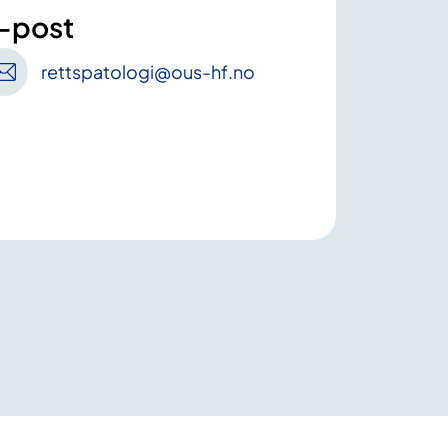
-post
rettspatologi
@ous-hf
.no