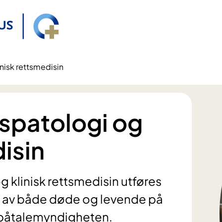
inisk rettsmedisin
tspatologi og
disin
g klinisk rettsmedisin utføres
r av både døde og levende på
r påtalemyndigheten.