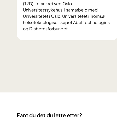
i
(T2D), forankret ved Oslo
b
Universitetssykehus, i samarbeid med
e
Universitetet i Oslo, Universitetet i Tromsø,
d
helseteknologiselskapet Abel Technologies
r
og Diabetesforbundet.
e
V
k
i
u
l
n
d
n
u
s
b
k
i
a
d
p
r
o
a
m
i
d
f
r
o
Fant du det du lette etter?
u
r