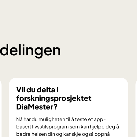
i
d
(
p
r
delingen
o
p
o
f
o
l
)
Vil du delta i
-
forskningsprosjektet
r
DiaMester?
e
d
Nå har du muligheten til å teste et app-
u
basert livsstilsprogram som kan hjelpe deg å
s
bedre helsen din og kanskje også oppnå