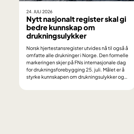
24. JULI 2026
Nytt nasjonalt register skal gi
bedre kunnskap om
drukningsulykker
Norsk hjertestansregister utvides nå til også å
omfatte alle drukninger i Norge. Den formelle
markeringen skjer på FNs internasjonale dag
for drukningsforebygging 25. juli. Målet er å
styrke kunnskapen om drukningsulykker og
…
N
y
t
t
n
a
s
j