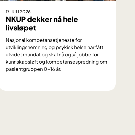
17. JULI 2026
NKUP dekker nå hele
livsløpet
Nasjonal kompetansetjeneste for
utviklingshemning og psykisk helse har fått
utvidet mandat og skal nå også jobbe for
kunnskapsløft og kompetansespredning om
pasientgruppen 0-16 år.
N
K
U
P
d
e
k
k