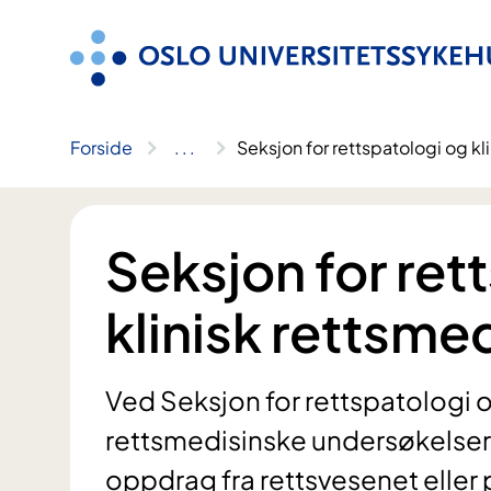
Hopp
til
innhold
Forside
..
.
Seksjon for rettspatologi og kl
Seksjon for ret
klinisk rettsme
Ved Seksjon for rettspatologi o
rettsmedisinske undersøkelse
oppdrag fra rettsvesenet elle