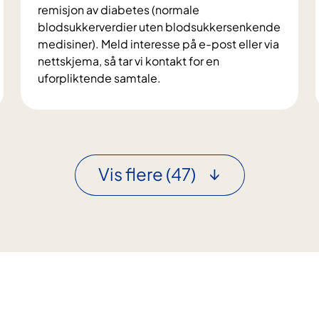
e
remisjon av diabetes (normale
r
blodsukkerverdier uten blodsukkersenkende
t
medisiner). Meld interesse på e-post eller via
e
nettskjema, så tar vi kontakt for en
f
uforpliktende samtale.
f
V
e
i
k
l
t
d
u
Vis flere
(47)
d
e
l
t
a
i
f
o
r