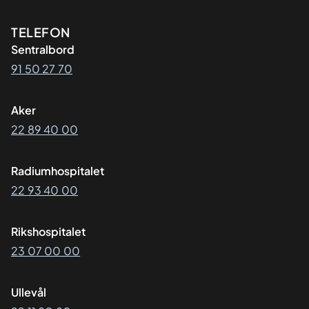
Kontaktinformasjon
TELEFON
Sentralbord
91 50 27 70
Aker
22 89 40 00
Radiumhospitalet
22 93 40 00
Rikshospitalet
23 07 00 00
Ullevål