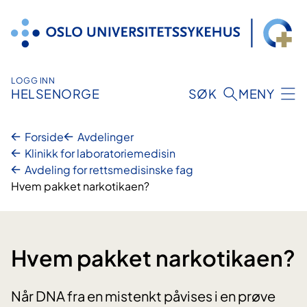
Hopp
til
innhold
LOGG INN
HELSENORGE
SØK
MENY
Forside
Avdelinger
Klinikk for laboratoriemedisin
Avdeling for rettsmedisinske fag
Hvem pakket narkotikaen?
Hvem pakket narkotikaen?
Når DNA fra en mistenkt påvises i en prøve