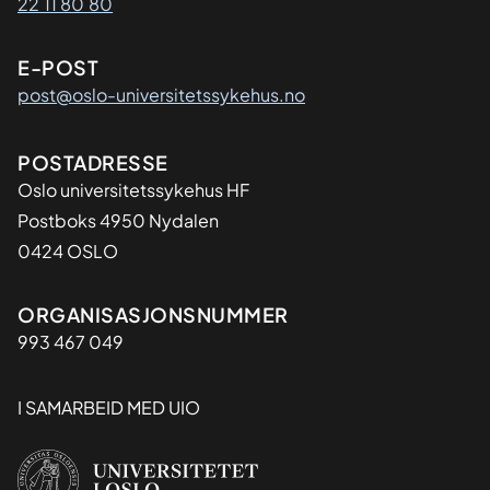
22 11 80 80
E-POST
post@oslo-universitetssykehus.no
Adresse
POSTADRESSE
Oslo universitetssykehus HF
Postboks 4950 Nydalen
0424 OSLO
Organisasjon
ORGANISASJONSNUMMER
993 467 049
I SAMARBEID MED UIO