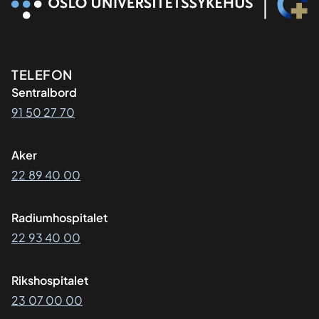
Kontaktinformasjon
TELEFON
Sentralbord
91 50 27 70
Aker
22 89 40 00
Radiumhospitalet
22 93 40 00
Rikshospitalet
23 07 00 00