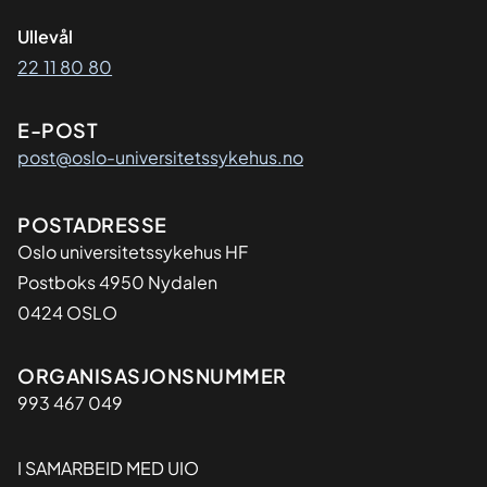
Ullevål
22 11 80 80
E-POST
post@oslo-universitetssykehus.no
Adresse
POSTADRESSE
Oslo universitetssykehus HF
Postboks 4950 Nydalen
0424 OSLO
Organisasjon
ORGANISASJONSNUMMER
993 467 049
I SAMARBEID MED UIO