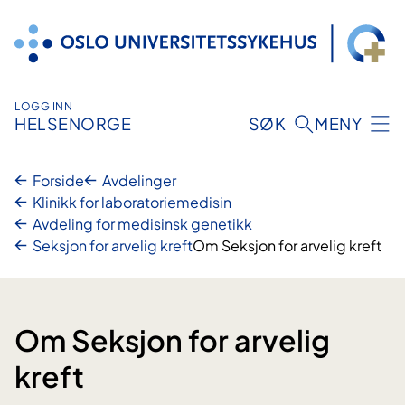
Hopp
til
innhold
LOGG INN
HELSENORGE
SØK
MENY
Forside
Avdelinger
Klinikk for laboratoriemedisin
Avdeling for medisinsk genetikk
Seksjon for arvelig kreft
Om Seksjon for arvelig kreft
Om Seksjon for arvelig
kreft