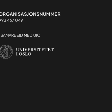
Organisasjon
ORGANISASJONSNUMMER
993 467 049
I SAMARBEID MED UIO