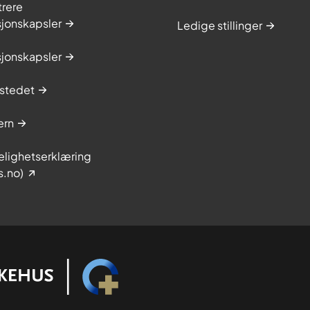
trere
sjonskapsler
Ledige stillinger
sjonskapsler
stedet
ern
elighetserklæring
s.no)