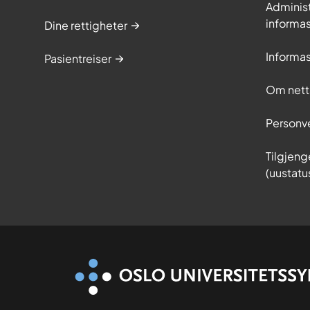
Adminis
informa
Dine rettigheter
Informa
Pasientreiser
Om nett
Personv
Tilgjeng
(uustatu