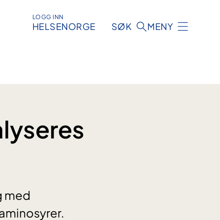
LOGG INN
HELSENORGE
SØK
MENY
alyseres
g med
 aminosyrer.