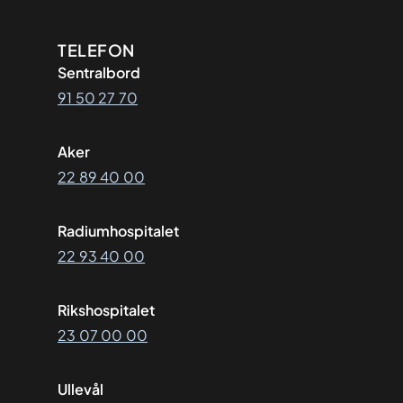
Kontaktinformasjon
TELEFON
Sentralbord
91 50 27 70
Aker
22 89 40 00
Radiumhospitalet
22 93 40 00
Rikshospitalet
23 07 00 00
Ullevål