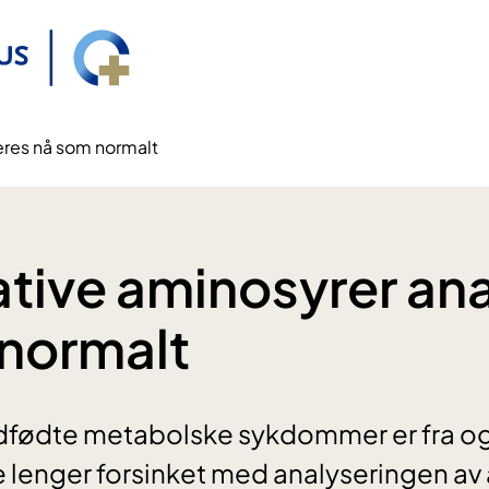
eres nå som normalt
ative aminosyrer an
normalt
dfødte metabolske sykdommer er fra o
 lenger forsinket med analyseringen av