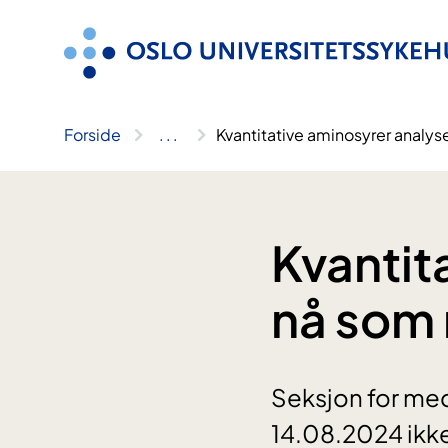
Hopp
til
innhold
Forside
..
.
Kvantitative aminosyrer analys
Kvantit
nå som 
Seksjon for me
14.08.2024 ikke