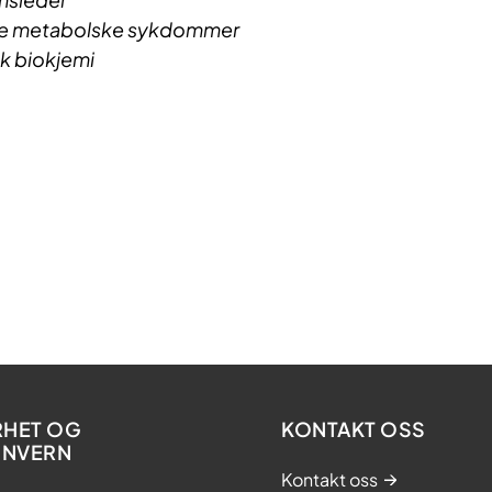
te metabolske sykdommer
sk biokjemi
RHET OG
KONTAKT OSS
ONVERN
Kontakt oss