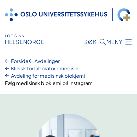
Hopp
til
innhold
LOGG INN
HELSENORGE
SØK
MENY
Forside
Avdelinger
Klinikk for laboratoriemedisin
Avdeling for medisinsk biokjemi
Følg medisinsk biokjemi på Instagram