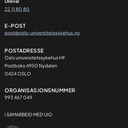
Ullevål
22 11 80 80
E-POST
post@oslo-universitetssykehus.no
Adresse
POSTADRESSE
Oslo universitetssykehus HF
Postboks 4950 Nydalen
0424 OSLO
Organisasjon
ORGANISASJONSNUMMER
993 467 049
I SAMARBEID MED UIO