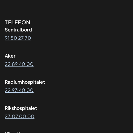
Kontaktinformasjon
TELEFON
Sentralbord
91 50 27 70
Aker
22 89 40 00
Radiumhospitalet
22 93 40 00
Rikshospitalet
23 07 00 00