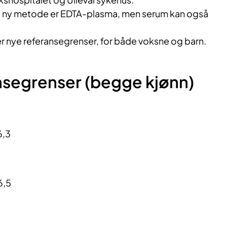
 ny metode er EDTA-plasma, men serum kan også
nye referansegrenser, for både voksne og barn.
nsegrenser (begge kjønn)
6,3
d
6,5