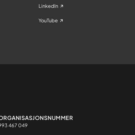
LinkedIn
YouTube
Organisasjon
ORGANISASJONSNUMMER
993 467 049