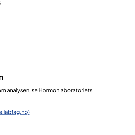
3
2
n
om analysen, se Hormonlaboratoriets
s.labfag.no)