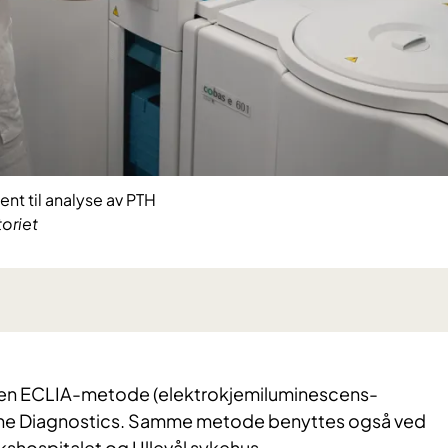
nt til analyse av PTH
oriet
en ECLIA-metode (elektrokjemiluminescens-
he Diagnostics. Samme metode benyttes også ved
kshospitalet og Ullevål sykehus.