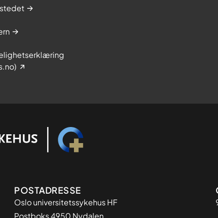
stedet
ern
elighetserklæring
s.no)
Adresse
POSTADRESSE
Oslo universitetssykehus HF
Postboks 4950 Nydalen