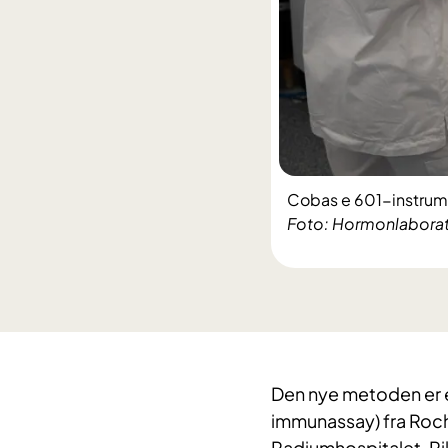
Cobas e 601-instrume
Foto: Hormonlaborat
Den nye metoden er 
immunassay) fra Roc
Radiumhospitalet, Ri