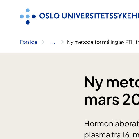
Hopp
til
innhold
Forside
..
.
Ny metode for måling av PTH f
Ny meto
mars 2
Hormonlaborator
plasma fra 16. m