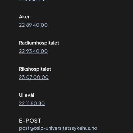
Aker
22 89 40 00
Radiumhospitalet
22 93 40 00
Rikshospitalet
23 07 00 00
Ullevål
22 11 80 80
E-POST
post@oslo-universitetssykehus.no