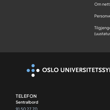
Om nett
Personv
Tilgjeng
(uustatu
Kontaktinformasjon
TELEFON
Sentralbord
91 50 27 70