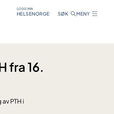
LOGG INN
HELSENORGE
SØK
MENY
 fra 16.
 av PTH i