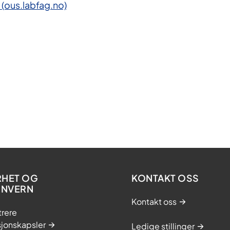
m (ous.labfag.no)
RHET OG
KONTAKT OSS
ONVERN
Kontakt oss
trere
sjonskapsler
Ledige stillinger