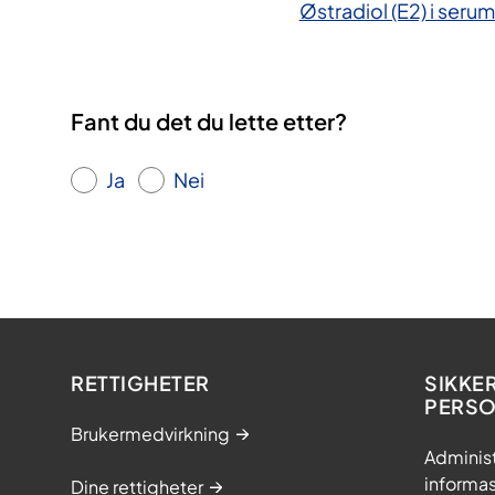
Østradiol (E2) i seru
Fant du det du lette etter?
Ja
Nei
RETTIGHETER
SIKKE
PERS
Brukermedvirkning
Adminis
informa
Dine rettigheter