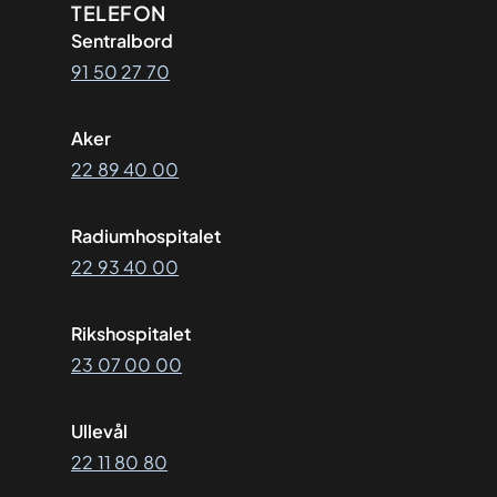
Kontaktinformasjon
TELEFON
Sentralbord
91 50 27 70
Aker
22 89 40 00
Radiumhospitalet
22 93 40 00
Rikshospitalet
23 07 00 00
Ullevål
22 11 80 80