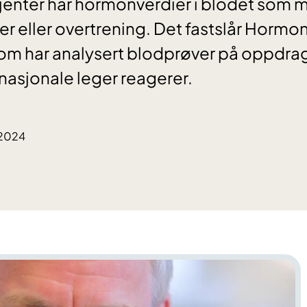
jenter har hormonverdier i blodet som 
ser eller overtrening. Det fastslår Hormo
om har analysert blodprøver på oppdrag
nasjonale leger reagerer.
.2024