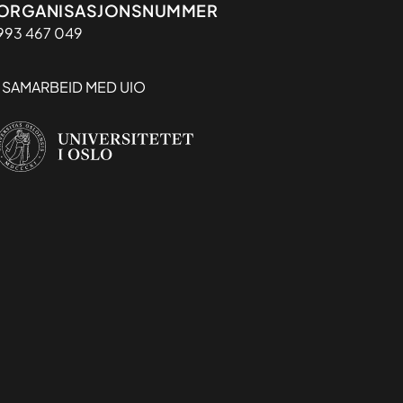
Organisasjon
ORGANISASJONSNUMMER
993 467 049
I SAMARBEID MED UIO