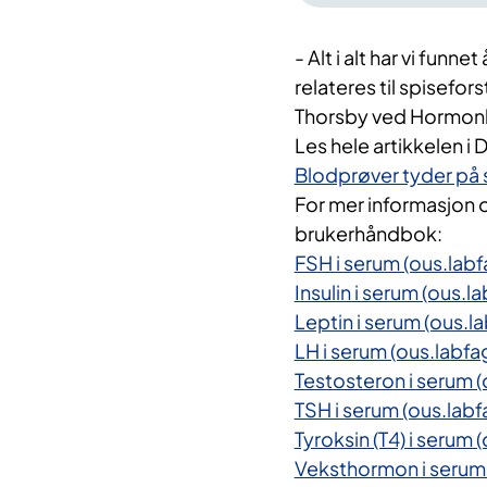
- Alt i alt har vi funn
relateres til spisefor
Thorsby ved Hormonla
Les hele artikkelen i
Blodprøver tyder på 
For mer informasjon 
brukerhåndbok:
FSH i serum (ous.labf
Insulin i serum (ous.l
Leptin i serum (ous.l
LH i serum (ous.labfa
Testosteron i serum (
TSH i serum (ous.labf
Tyroksin (T4) i serum 
Veksthormon i serum 