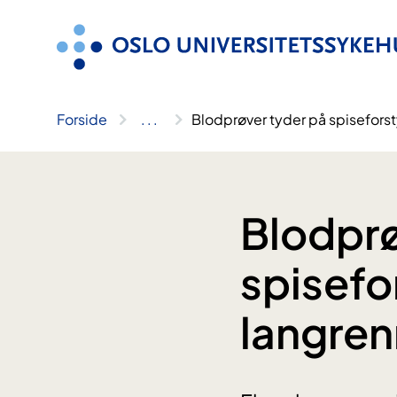
Hopp
til
innhold
Forside
..
.
Blodprøver tyder på spiseforst
Blodprø
spisefo
langren