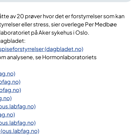
et åtte av 20 prøver hvor det er forstyrrelser som kan
styrrelser eller stress, sier overlege Per Medbøe
boratoriet på Aker sykehus i Oslo.
 Dagbladet:
spiseforstyrrelser (dagbladet.no)
om analysene, se Hormonlaboratoriets
ag.no)
abfag.no)
abfag.no)
g.no)
ous.labfag.no)
ag.no)
(ous.labfag.no)
(ous.labfag.no)