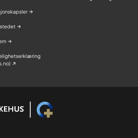
sjonskapsler
stedet
ern
elighetserklæring
s.no)