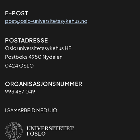
E-POST
post@oslo-universitetssykehus.no
Adresse
POSTADRESSE
Oslo universitetssykehus HF
Postboks 4950 Nydalen
0424 OSLO
Organisasjon
ORGANISASJONSNUMMER
993 467 049
I SAMARBEID MED UIO