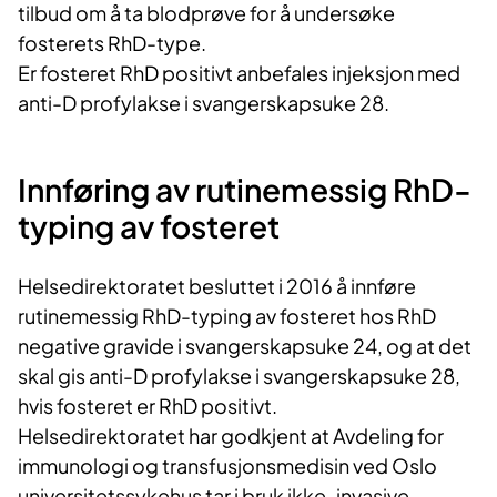
tilbud om å ta blodprøve for å undersøke
fosterets RhD-type.
Er fosteret RhD positivt anbefales injeksjon med
anti-D profylakse i svangerskapsuke 28.
Innføring av rutinemessig RhD-
typing av fosteret
Helsedirektoratet besluttet i 2016 å innføre
rutinemessig RhD-typing av fosteret hos RhD
negative gravide i svangerskapsuke 24, og at det
skal gis anti-D profylakse i svangerskapsuke 28,
hvis fosteret er RhD positivt.
Helsedirektoratet har godkjent at Avdeling for
immunologi og transfusjonsmedisin ved Oslo
universitetssykehus tar i bruk ikke-invasive