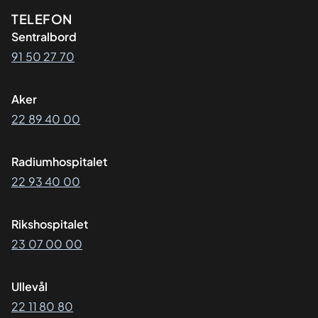
Kontaktinformasjon
TELEFON
Sentralbord
91 50 27 70
Aker
22 89 40 00
Radiumhospitalet
22 93 40 00
Rikshospitalet
23 07 00 00
Ullevål
22 11 80 80