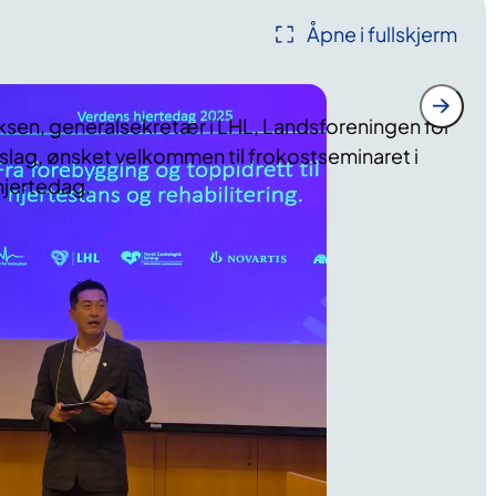
Åpne i fullskjerm
sen, generalsekretær i LHL, Landsforeningen for
eslag, ønsket velkommen til frokostseminaret i
hjertedag.