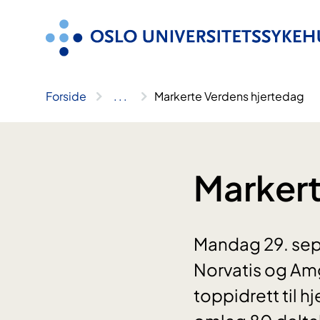
Hopp
til
innhold
Forside
..
.
Markerte Verdens hjertedag
Markert
Mandag 29. sep
Norvatis og Amg
toppidrett til h