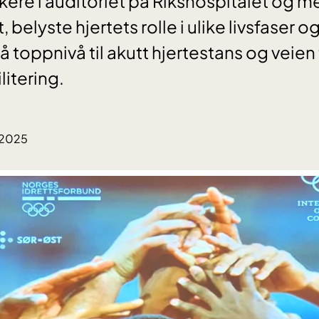
ere i auditoriet på Rikshospitalet og m
t, belyste hjertets rolle i ulike livsfaser o
å toppnivå til akutt hjertestans og veien
itering.
.2025