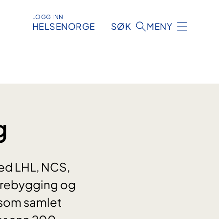
LOGG INN
HELSENORGE
SØK
MENY
g
ed LHL, NCS,
forebygging og
, som samlet