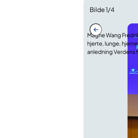
Bilde
1
/
4
Magne Wang Fredrik
hjerte, lunge, hjern
anledning Verdens 