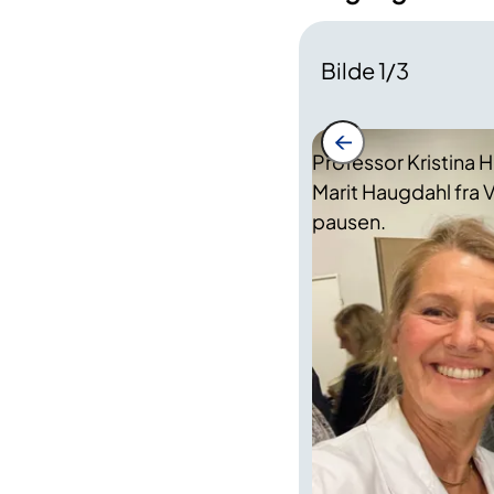
Bilde
1
/
3
Professor Kristina H
Marit Haugdahl fra V
pausen.