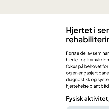
Hjertet i se
rehabiliter
Første del av seminar
hjerte- og karsykdom
fokus på behovet for
og en engasjert pane
diagnostikk og syste
hjertehelse blant båd
Fysisk aktivite