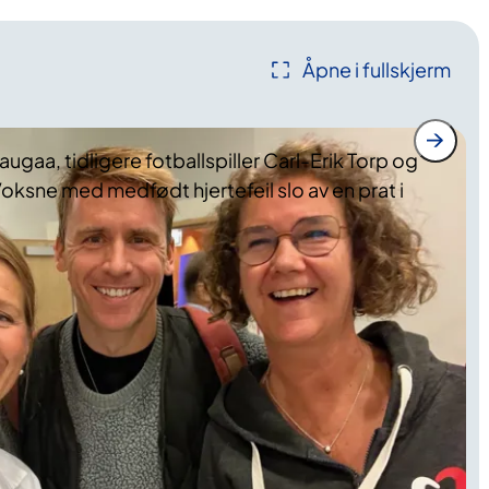
Åpne i fullskjerm
augaa, tidligere fotballspiller Carl-Erik Torp og
oksne med medfødt hjertefeil slo av en prat i