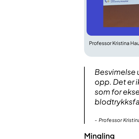
Professor Kristina Hau
Besvimelse un
opp. Det er 
som for ekse
blodtrykksfa
Professor Kristi
Mingling