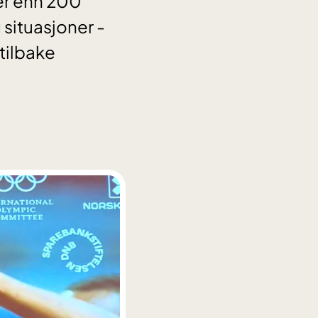
er enn 200
g situasjoner -
 tilbake