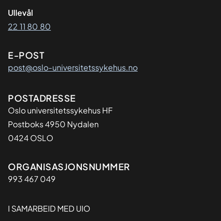
Ullevål
22 11 80 80
E-POST
post@oslo-universitetssykehus.no
Adresse
POSTADRESSE
Oslo universitetssykehus HF
Postboks 4950 Nydalen
0424 OSLO
Organisasjon
ORGANISASJONSNUMMER
993 467 049
I SAMARBEID MED UIO