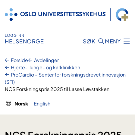
Hopp
til
innhold
LOGG INN
HELSENORGE
SØK
MENY
Forside
Avdelinger
Hjerte-, lunge- og karklinikken
ProCardio – Senter for forskningsdrevet innovasjon
(SFI)
NCS Forskningspris 2025 til Lasse Løvstakken
Norsk
English
NCS Forskningspris 2025