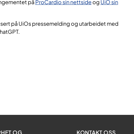
angementet på
ProCardio sin nettside
og
UiO sin
ert på UiOs pressemelding og utarbeidet med
ChatGPT.
RHET OG
KONTAKT OSS