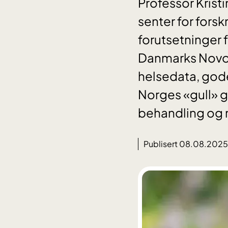
Professor Kristi
senter for fors
forutsetninger f
Danmarks Novo 
helsedata, god
Norges «gull» 
behandling og n
Publisert 08.08.2025