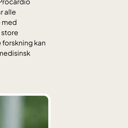
 Procardio
 alle
je med
 store
 forskning kan
medisinsk