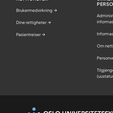
PERS
Brukermedvirkning
Adminis
informa
Dine rettigheter
Informa
Pasientreiser
Om nett
Personv
Tilgjeng
(uustatu