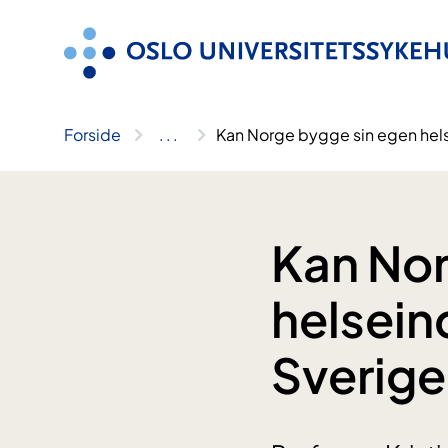
Hopp
til
innhold
Forside
..
.
Kan Norge bygge sin egen hel
Kan Nor
helsein
Sverige