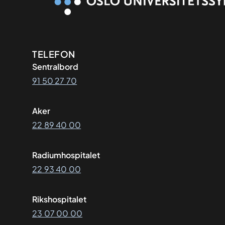
Kontaktinformasjon
TELEFON
Sentralbord
91 50 27 70
Aker
22 89 40 00
Radiumhospitalet
22 93 40 00
Rikshospitalet
23 07 00 00