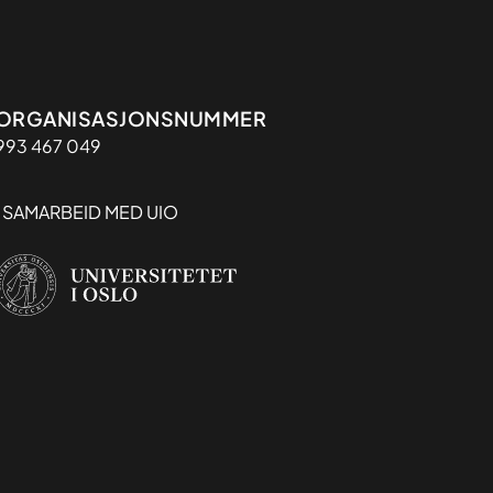
Organisasjon
ORGANISASJONSNUMMER
993 467 049
I SAMARBEID MED UIO