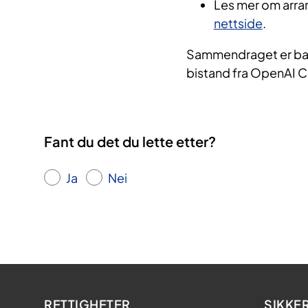
Les mer om arr
nettside
.
Sammendraget er bas
bistand fra OpenAI 
Fant du det du lette etter?
Ja
Nei
RETTIGHETER
SIKKE