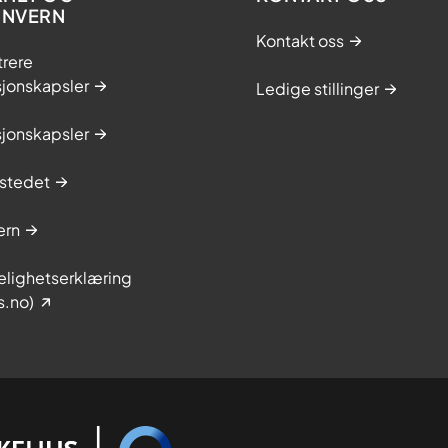
ONVERN
Kontakt oss
trere
sjonskapsler
Ledige stillinger
sjonskapsler
stedet
ern
elighetserklæring
s.no)