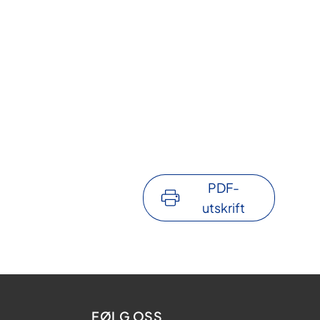
PDF-
utskrift
FØLG OSS