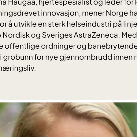
na Haugaa, hjertespesialist og leder for
kningsdrevet innovasjon, mener Norge har
or å utvikle en sterk helseindustri på lin
Nordisk og Sveriges AstraZeneca. Med
e offentlige ordninger og banebrytende
gi grobunn for nye gjennombrudd innen 
æringsliv.