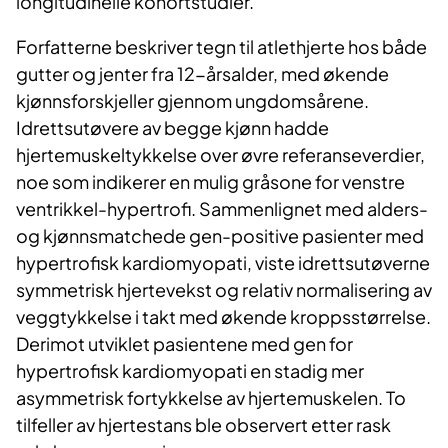
longitudinelle kohortstudier.
Forfatterne beskriver tegn til atlethjerte hos både
gutter og jenter fra 12-årsalder, med økende
kjønnsforskjeller gjennom ungdomsårene.
Idrettsutøvere av begge kjønn hadde
hjertemuskeltykkelse over øvre referanseverdier,
noe som indikerer en mulig gråsone for venstre
ventrikkel-hypertrofi. Sammenlignet med alders-
og kjønnsmatchede gen-positive pasienter med
hypertrofisk kardiomyopati, viste idrettsutøverne
symmetrisk hjertevekst og relativ normalisering av
veggtykkelse i takt med økende kroppsstørrelse.
Derimot utviklet pasientene med gen for
hypertrofisk kardiomyopati en stadig mer
asymmetrisk fortykkelse av hjertemuskelen. To
tilfeller av hjertestans ble observert etter rask