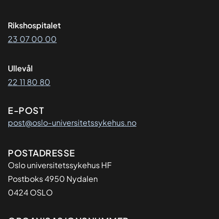
Rikshospitalet
23 07 00 00
Ullevål
22 11 80 80
E-POST
post@oslo-universitetssykehus.no
Adresse
POSTADRESSE
Oslo universitetssykehus HF
Postboks 4950 Nydalen
0424 OSLO