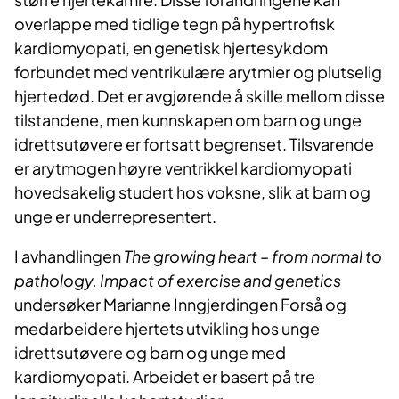
overlappe med tidlige tegn på hypertrofisk
kardiomyopati, en genetisk hjertesykdom
forbundet med ventrikulære arytmier og plutselig
hjertedød. Det er avgjørende å skille mellom disse
tilstandene, men kunnskapen om barn og unge
idrettsutøvere er fortsatt begrenset. Tilsvarende
er arytmogen høyre ventrikkel kardiomyopati
hovedsakelig studert hos voksne, slik at barn og
unge er underrepresentert.
I avhandlingen
The growing heart – from normal to
pathology. Impact of exercise and genetics
undersøker Marianne Inngjerdingen Forså og
medarbeidere hjertets utvikling hos unge
idrettsutøvere og barn og unge med
kardiomyopati. Arbeidet er basert på tre