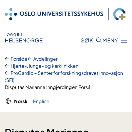
Hopp
til
innhold
LOGG INN
HELSENORGE
SØK
MENY
Forside
Avdelinger
Hjerte-, lunge- og karklinikken
ProCardio – Senter for forskningsdrevet innovasjon
(SFI)
Disputas Marianne Inngjerdingen Forså
Norsk
English
Disputas Marianne