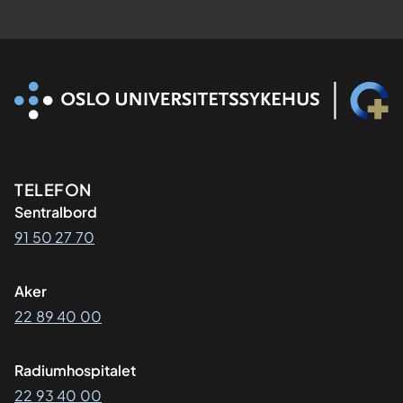
Kontaktinformasjon
TELEFON
Sentralbord
91 50 27 70
Aker
22 89 40 00
Radiumhospitalet
22 93 40 00