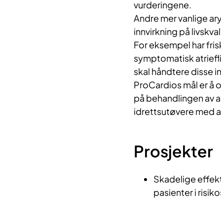
vurderingene.
Andre mer vanlige ar
innvirkning på livskva
For eksempel har frisk
symptomatisk atriefl
skal håndtere disse i
ProCardios mål er å 
på behandlingen av a
idrettsutøvere med a
Prosjekter
Skadelige effekt
pasienter i risi