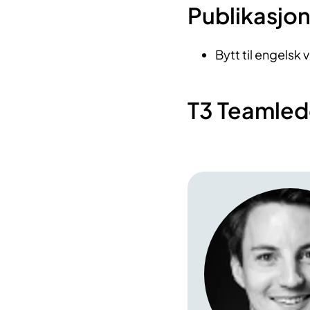
Publikasjo
Bytt til engelsk 
T3 Teamled