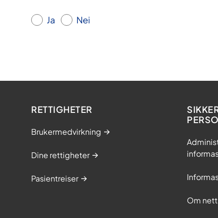
Ja
Nei
RETTIGHETER
SIKKE
PERS
Brukermedvirkning
Adminis
informa
Dine rettigheter
Informa
Pasientreiser
Om nett