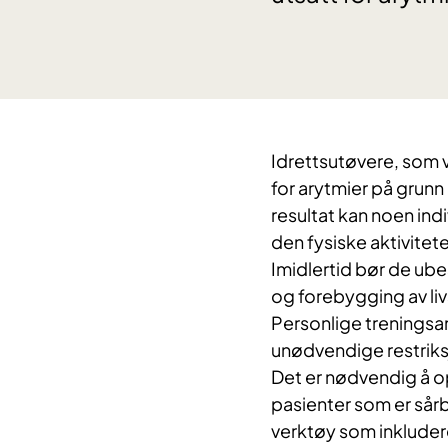
Idrettsutøvere, som v
for arytmier på grunn 
resultat kan noen ind
den fysiske aktivitet
Imidlertid bør de ubes
og forebygging av liv
Personlige treningsa
unødvendige restriksj
Det er nødvendig å op
pasienter som er sårb
verktøy som inkludere