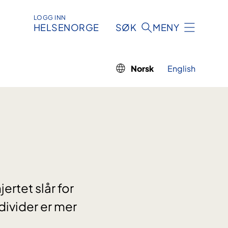
LOGG INN
HELSENORGE
SØK
MENY
Norsk
English
ertet slår for
divider er mer