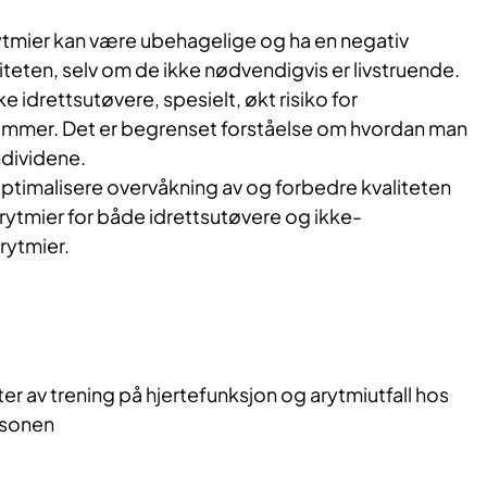
ytmier kan være ubehagelige og ha en negativ
liteten, selv om de ikke nødvendigvis er livstruende.
e idrettsutøvere, spesielt, økt risiko for
immer. Det er begrenset forståelse om hvordan man
ndividene.
optimalisere overvåkning av og forbedre kvaliteten
rytmier for både idrettsutøvere og ikke-
rytmier.
er av trening på hjertefunksjon og arytmiutfall hos
kosonen