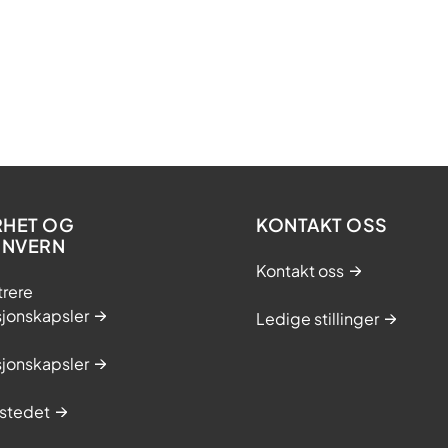
RHET OG
KONTAKT OSS
ONVERN
Kontakt oss
trere
sjonskapsler
Ledige stillinger
sjonskapsler
stedet