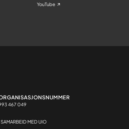
YouTube
Organisasjon
ORGANISASJONSNUMMER
993 467 049
I SAMARBEID MED UIO