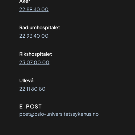
Aker
22 89 40 00
Radiumhospitalet
22 93 40 00
Rikshospitalet
23 07 00 00
Ullevål
22 11 80 80
E-POST
post@oslo-universitetssykehus.no