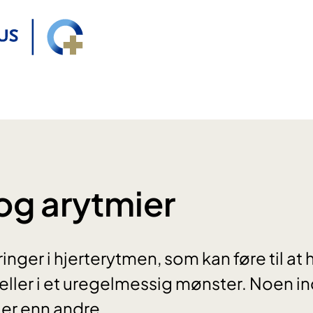
 og arytmier
nger i hjerterytmen, som kan føre til at hj
, eller i et uregelmessig mønster. Noen in
ier enn andre.