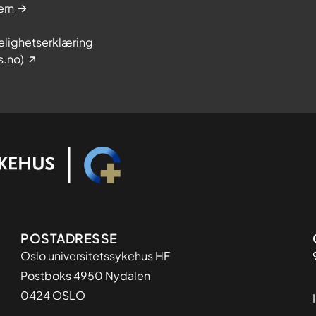
ern
elighetserklæring
s.no)
Adresse
POSTADRESSE
Oslo universitetssykehus HF
Postboks 4950 Nydalen
0424 OSLO