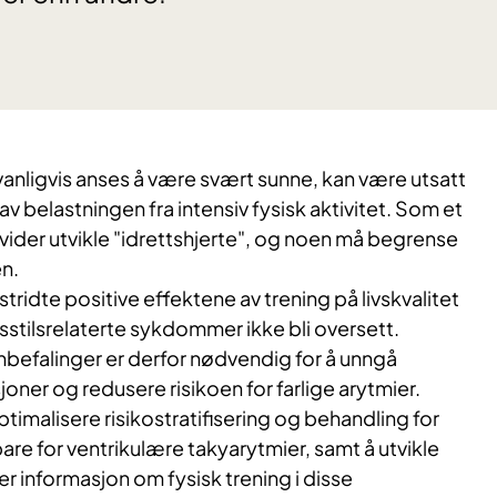
anligvis anses å være svært sunne, kan være utsatt
av belastningen fra intensiv fysisk aktivitet. Som et
ivider utvikle "idrettshjerte", og noen må begrense
en.
tridte positive effektene av trening på livskvalitet
sstilsrelaterte sykdommer ikke bli oversett.
nbefalinger er derfor nødvendig for å unngå
oner og redusere risikoen for farlige arytmier.
timalisere risikostratifisering og behandling for
are for ventrikulære takyarytmier, samt å utvikle
r informasjon om fysisk trening i disse