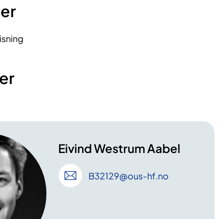
ner
visning
er
Eivind Westrum Aabel
B32129
@ous-hf
.no