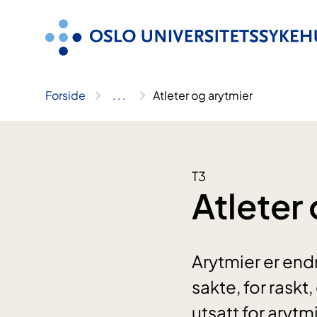
Hopp
til
innhold
Forside
..
.
Atleter og arytmier
T3
Atleter
Arytmier er endri
sakte, for raskt
utsatt for arytm