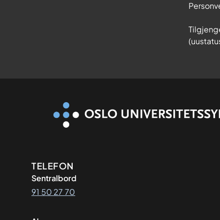
Personv
Tilgjeng
(uustatu
Kontaktinformasjon
TELEFON
Sentralbord
91 50 27 70